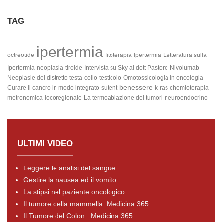
TAG
ipertermia
octreotide
fitoterapia
Ipertermia
Letteratura sulla
Ipertermia
neoplasia
tiroide
Intervista su Sky al dott Pastore
Nivolumab
Neoplasie del distretto testa-collo
testicolo
Omotossicologia in oncologia
benessere
Curare il cancro in modo integrato
sutent
k-ras
chemioterapia
metronomica
locoregionale
La termoablazione dei tumori
neuroendocrino
ULTIMI VIDEO
Leggere le analisi del sangue
Gestire la nausea ed il vomito
La stipsi nel paziente oncologico
Il tumore della mammella: Medicina 365
Il Tumore del Colon : Medicina 365