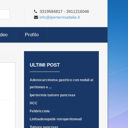
3319584817 - 3911216046
info@ipertermiaitalia.it
ideo
Profilo
ULTIMI POST
Adenocarcinoma gastrico con noduli al
peritoneo e ...
Ipertermia tumore pancreas
HCC
Febbricciola
Linfoadenopatie retroperitoneali
Tumore pancreas