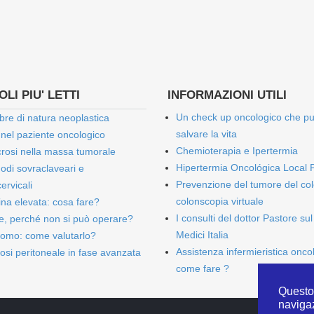
LI PIU' LETTI
INFORMAZIONI UTILI
Un check up oncologico che p
bre di natura neoplastica
salvare la vita
 nel paziente oncologico
Chemioterapia e Ipertermia
rosi nella massa tumorale
Hipertermia Oncológica Local 
onodi sovraclaveari e
Prevenzione del tumore del col
ervicali
colonscopia virtuale
bina elevata: cosa fare?
I consulti del dottor Pastore sul
e, perché non si può operare?
Medici Italia
omo: come valutarlo?
Assistenza infermieristica onco
osi peritoneale in fase avanzata
come fare ?
Questo 
naviga