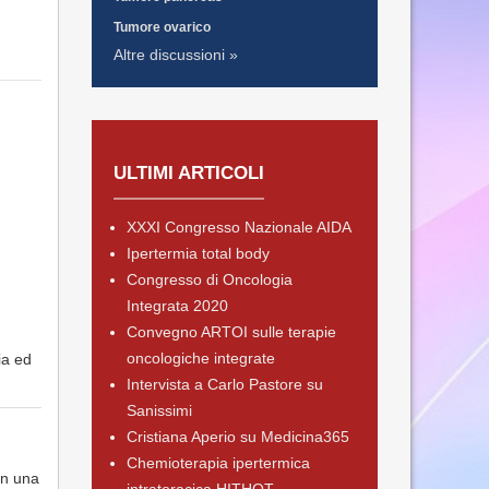
Tumore ovarico
Altre discussioni »
ULTIMI ARTICOLI
XXXI Congresso Nazionale AIDA
Ipertermia total body
Congresso di Oncologia
Integrata 2020
Convegno ARTOI sulle terapie
oncologiche integrate
ia ed
Intervista a Carlo Pastore su
Sanissimi
Cristiana Aperio su Medicina365
Chemioterapia ipertermica
on una