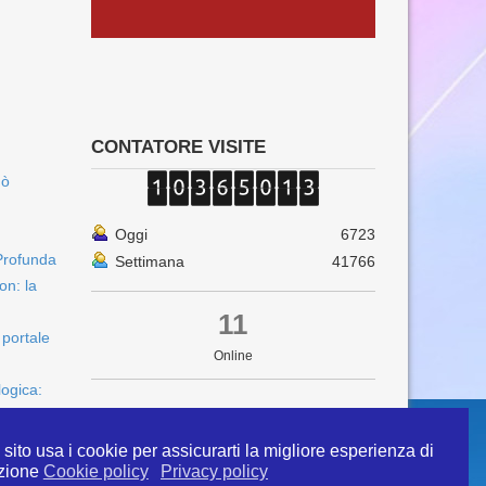
CONTATORE VISITE
uò
Oggi
6723
Profunda
Settimana
41766
on: la
11
 portale
Online
logica:
sito usa i cookie per assicurarti la migliore esperienza di
zione
Cookie policy
Privacy policy