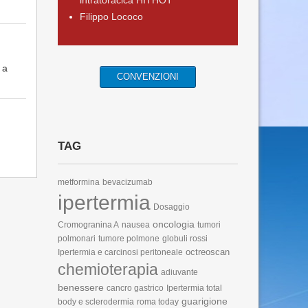
intratoracica HITHOT
Filippo Lococo
 a
CONVENZIONI
TAG
metformina
bevacizumab
ipertermia
Dosaggio
oncologia
Cromogranina A
nausea
tumori
polmonari
tumore polmone
globuli rossi
octreoscan
Ipertermia e carcinosi peritoneale
chemioterapia
adiuvante
benessere
cancro gastrico
Ipertermia total
guarigione
body e sclerodermia
roma today