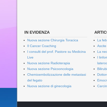
IN EVIDENZA
ARTICO
Nuova sezione Chirurgia Toracica
La feb
Il Cancer Coaching
Ascite
I consulti del prof. Pastore su Medicina
La nec
Live
I linf
Nuova sezione Radioterapia
lateroc
Nuova sezione Psicooncologia
Biliru
Chemioembolizzazione delle metastasi
Dottor
del fegato
Emocr
Nuova sezione di ginecologia
Carcin