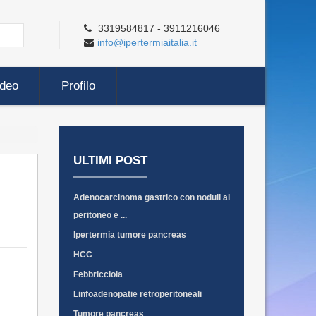
3319584817 - 3911216046
info@ipertermiaitalia.it
ideo
Profilo
ULTIMI POST
Adenocarcinoma gastrico con noduli al
peritoneo e ...
Ipertermia tumore pancreas
HCC
Febbricciola
Linfoadenopatie retroperitoneali
Tumore pancreas