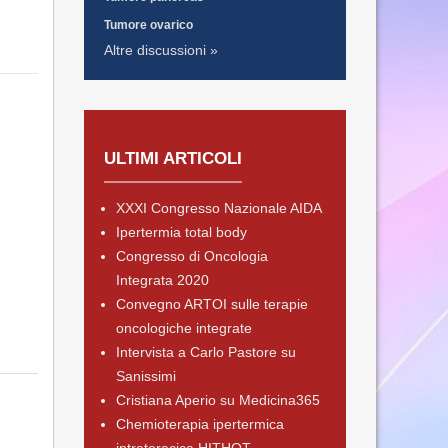
Tumore ovarico
Altre discussioni »
ULTIMI ARTICOLI
XXXI Congresso Nazionale AIDA
Ipertermia total body
Congresso di Oncologia
Integrata 2020
Convegno ARTOI sulle terapie
oncologiche integrate
Intervista a Carlo Pastore su
Sanissimi
Cristiana Aperio su Medicina365
Chemioterapia ipertermica