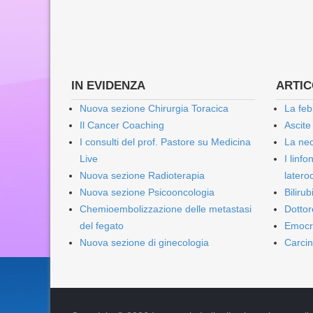
IN EVIDENZA
ARTICO
Nuova sezione Chirurgia Toracica
La feb
Il Cancer Coaching
Ascite
I consulti del prof. Pastore su Medicina
La nec
Live
I linf
Nuova sezione Radioterapia
lateroc
Nuova sezione Psicooncologia
Biliru
Chemioembolizzazione delle metastasi
Dottor
del fegato
Emocr
Nuova sezione di ginecologia
Carcin