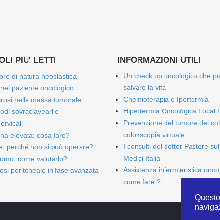
LI PIU' LETTI
INFORMAZIONI UTILI
Un check up oncologico che p
bre di natura neoplastica
salvare la vita
 nel paziente oncologico
Chemioterapia e Ipertermia
rosi nella massa tumorale
Hipertermia Oncológica Local 
onodi sovraclaveari e
Prevenzione del tumore del col
ervicali
colonscopia virtuale
bina elevata: cosa fare?
I consulti del dottor Pastore sul
e, perché non si può operare?
Medici Italia
omo: come valutarlo?
Assistenza infermieristica onco
osi peritoneale in fase avanzata
come fare ?
Questo 
naviga