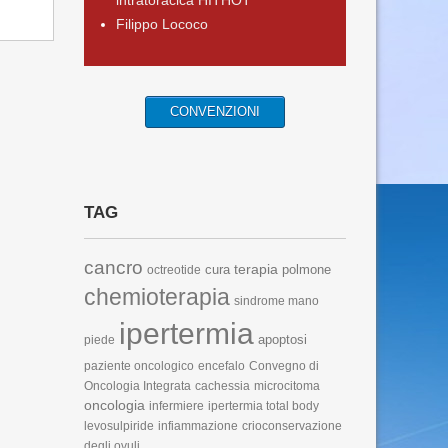
intratoracica HITHOT
Filippo Lococo
CONVENZIONI
TAG
cancro
terapia
cura
polmone
octreotide
chemioterapia
sindrome mano
ipertermia
apoptosi
piede
paziente oncologico
encefalo
Convegno di
Oncologia Integrata
cachessia
microcitoma
oncologia
infermiere
ipertermia total body
levosulpiride
infiammazione
crioconservazione
degli ovuli