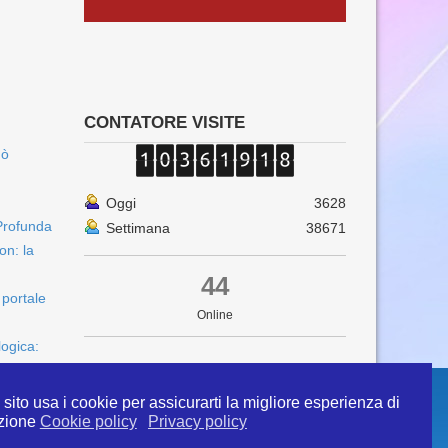
CONTATORE VISITE
uò
Oggi
3628
Profunda
Settimana
38671
on: la
44
 portale
Online
logica:
sito usa i cookie per assicurarti la migliore esperienza di
zione
Cookie policy
Privacy policy