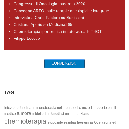
Congresso di Oncologia Integrata 2020
Convegno ARTOI sulle terapie oncologiche integrate
Intervista a Carlo Pastore su Sanissimi
Cristiana Aperio su Medicina365
Chemioterapia ipertermica intratoracica HITHOT
Filippo Lococo
CONVENZIONI
TAG
infezione fungina
Immunoterapia nella cura del cancro
Il rapporto con il
tumore
medico
midollo
I linfonodi
staminali
anziano
chemioterapia
etoposide
residua
Ipertermia
Quercetina ed