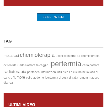
CONVENZIONI
TAG
chemioterapia
metastasi
Effetti collaterali da chemioterapia
ipertermia
octreotide
Carlo Pastore
talcaggio
carlo pastore
radioterapia
peritoneo
Informazioni utili
picc
La cucina nella lotta al
tumore
cancro
collo
addome
Ipertermia di cosa si tratta
remumi
nausea
diarrea
ULTIMI VIDEO