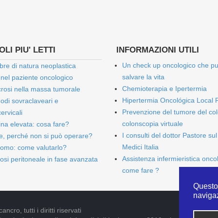
LI PIU' LETTI
INFORMAZIONI UTILI
Un check up oncologico che p
bre di natura neoplastica
salvare la vita
 nel paziente oncologico
Chemioterapia e Ipertermia
rosi nella massa tumorale
Hipertermia Oncológica Local 
onodi sovraclaveari e
Prevenzione del tumore del col
ervicali
colonscopia virtuale
bina elevata: cosa fare?
I consulti del dottor Pastore sul
e, perché non si può operare?
Medici Italia
omo: come valutarlo?
Assistenza infermieristica onco
osi peritoneale in fase avanzata
come fare ?
Questo 
naviga
cro, tutti i diritti riservati