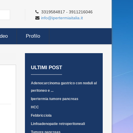
3319584817 - 3911216046
info@ipertermiaitalia.it
ideo
Profilo
ULTIMI POST
Adenocarcinoma gastrico con noduli al
peritoneo e ...
Ipertermia tumore pancreas
HCC
Febbricciola
Linfoadenopatie retroperitoneali
Tumore pancreas