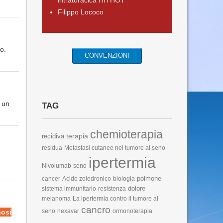
intratoracica HITHOT
Filippo Lococo
o.
CONVENZIONI
i un
TAG
chemioterapia
terapia
recidiva
residua
Metastasi cutanee nel tumore al seno
ipertermia
Nivolumab
seno
polmone
cancer
Acido zoledronico
biologia
dolore
sistema immunitario
resistenza
melanoma
La ipertermia contro il tumore al
cancro
seno
nexavar
ormonoterapia
nosi