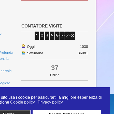
CONTATORE VISITE
uò
Oggi
1038
Profunda
Settimana
36081
on: la
37
 portale
Online
logica:
sito usa i cookie per assicurarti la migliore esperienza di
zione
Cookie policy
Privacy policy
Rifiuta
Accetta tutti i cookie