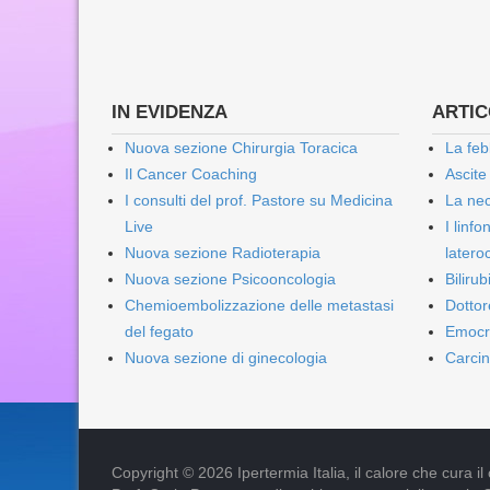
IN EVIDENZA
ARTICO
Nuova sezione Chirurgia Toracica
La feb
Il Cancer Coaching
Ascite
I consulti del prof. Pastore su Medicina
La nec
Live
I linf
Nuova sezione Radioterapia
lateroc
Nuova sezione Psicooncologia
Biliru
Chemioembolizzazione delle metastasi
Dottor
del fegato
Emocr
Nuova sezione di ginecologia
Carcin
Copyright © 2026 Ipertermia Italia, il calore che cura il can