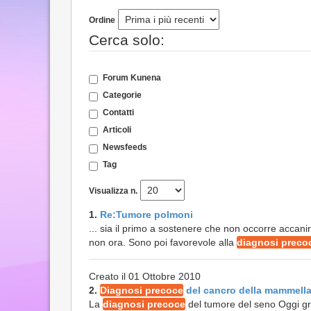
Ordine
Cerca solo:
Forum Kunena
Categorie
Contatti
Articoli
Newsfeeds
Tag
Visualizza n.
1.
Re:Tumore polmoni
... sia il primo a sostenere che non occorre accan
non ora. Sono poi favorevole alla
diagnosi preco
Creato il 01 Ottobre 2010
2.
Diagnosi precoce
del cancro della mammell
La
diagnosi precoce
del tumore del seno Oggi gra