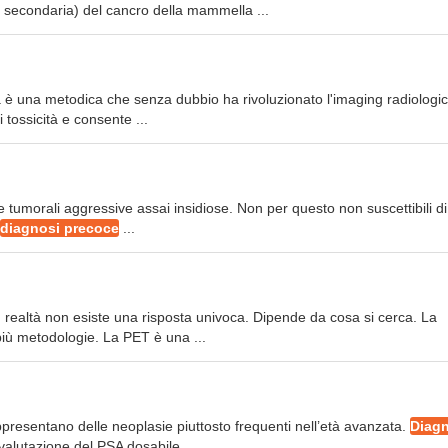
 secondaria) del cancro della mammella ...
ia è una metodica che senza dubbio ha rivoluzionato l'imaging radiologic
 tossicità e consente ...
 tumorali aggressive assai insidiose. Non per questo non suscettibili d
diagnosi precoce
...
ealtà non esiste una risposta univoca. Dipende da cosa si cerca. La
 più metodologie. La PET è una ...
ppresentano delle neoplasie piuttosto frequenti nell’età avanzata.
Diag
alutazione del PSA dosabile ...