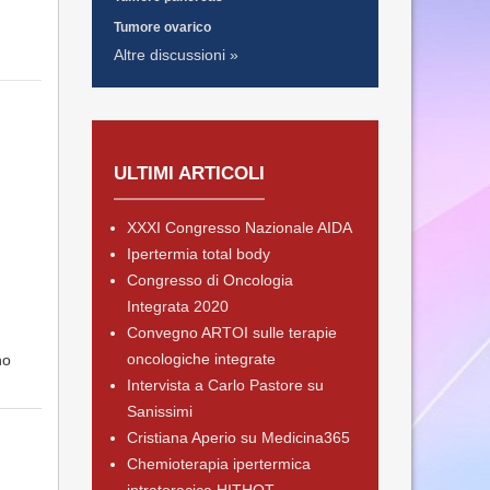
Tumore ovarico
Altre discussioni »
ULTIMI ARTICOLI
XXXI Congresso Nazionale AIDA
Ipertermia total body
Congresso di Oncologia
Integrata 2020
Convegno ARTOI sulle terapie
oncologiche integrate
no
Intervista a Carlo Pastore su
Sanissimi
Cristiana Aperio su Medicina365
Chemioterapia ipertermica