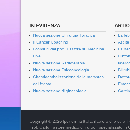
IN EVIDENZA
ARTICO
Nuova sezione Chirurgia Toracica
La feb
Il Cancer Coaching
Ascite
I consulti del prof. Pastore su Medicina
La nec
Live
I linf
Nuova sezione Radioterapia
lateroc
Nuova sezione Psicooncologia
Biliru
Chemioembolizzazione delle metastasi
Dottor
del fegato
Emocr
Nuova sezione di ginecologia
Carcin
Copyright © 2026 Ipertermia Italia, il calore che cura il can
Prof. Carlo Pastore medico chirurgo , specializzato in 