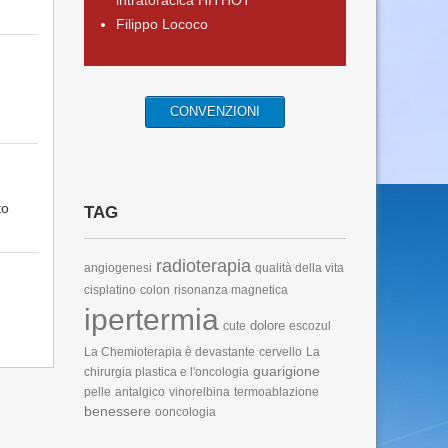
intratoracica HITHOT
Filippo Lococo
CONVENZIONI
to
TAG
radioterapia
angiogenesi
qualità della vita
cisplatino
colon
risonanza magnetica
ipertermia
dolore
cute
escozul
La Chemioterapia è devastante
cervello
La
guarigione
chirurgia plastica e l'oncologia
pelle
antalgico
vinorelbina
termoablazione
benessere
ooncologia