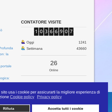
CONTATORE VISITE
uò
Oggi
1241
Profunda
Settimana
43660
on: la
26
 portale
Online
logica:
sito usa i cookie per assicurarti la migliore esperienza di
zione
Cookie policy
Privacy policy
Rifiuta
Accetta tutti i cookie
 info@ipertermiaitalia.it tel. 331/9584817 . Il