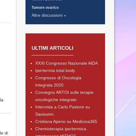
Tumore ovarico
Altre discussioni »
ULTIMI ARTICOLI
XXXI Congresso Nazionale AIDA
Ipertermia total body
Congresso di Oncologia
Integrata 2020
Convegno ARTOI sulle terapie
oncologiche integrate
la
Intervista a Carlo Pastore su
Sanissimi
Cristiana Aperio su Medicina365
Chemioterapia ipertermica
le di