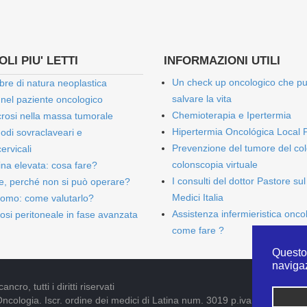
LI PIU' LETTI
INFORMAZIONI UTILI
Un check up oncologico che p
bre di natura neoplastica
salvare la vita
 nel paziente oncologico
Chemioterapia e Ipertermia
rosi nella massa tumorale
Hipertermia Oncológica Local 
onodi sovraclaveari e
Prevenzione del tumore del col
ervicali
colonscopia virtuale
bina elevata: cosa fare?
I consulti del dottor Pastore sul
e, perché non si può operare?
Medici Italia
omo: come valutarlo?
Assistenza infermieristica onco
osi peritoneale in fase avanzata
come fare ?
Questo 
naviga
cro, tutti i diritti riservati
Oncologia. Iscr. ordine dei medici di Latina num. 3019 p.iva 09052841005