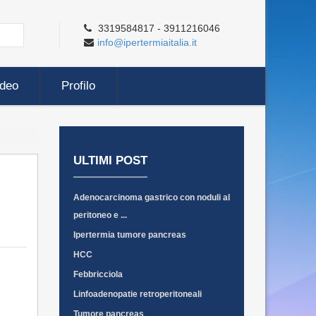
3319584817 - 3911216046
info@ipertermiaitalia.it
ideo
Profilo
ULTIMI POST
Adenocarcinoma gastrico con noduli al
peritoneo e ...
Ipertermia tumore pancreas
HCC
Febbricciola
Linfoadenopatie retroperitoneali
Tumore pancreas