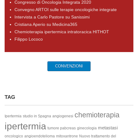
Congresso di Oncologia Integrata 2020
Convegno ARTOI sulle terapie oncologiche integrate
Intervista a Carlo Pastore su Sanissimi
Cristiana Aperio su Medicina365
Chemioterapia ipertermica intratoracica HITHOT
Filippo Lococo
CONVENZIONI
TAG
chemioterapia
Ipertermia
studio in Spagna
angiogenesi
ipertermia
metastasi
tumore pabcreas
ginecologia
oncologico
angioendotelioma
mitoxantrone
Nuovo trattamento del