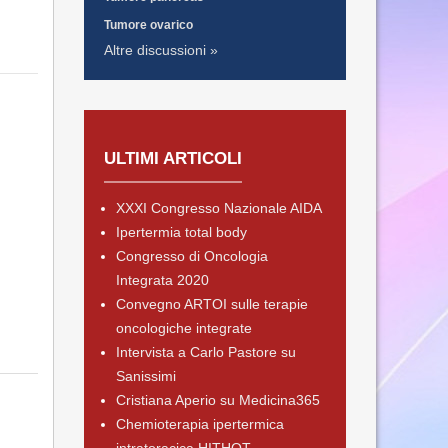
Tumore ovarico
Altre discussioni »
ULTIMI ARTICOLI
XXXI Congresso Nazionale AIDA
Ipertermia total body
Congresso di Oncologia
Integrata 2020
Convegno ARTOI sulle terapie
oncologiche integrate
Intervista a Carlo Pastore su
Sanissimi
Cristiana Aperio su Medicina365
Chemioterapia ipertermica