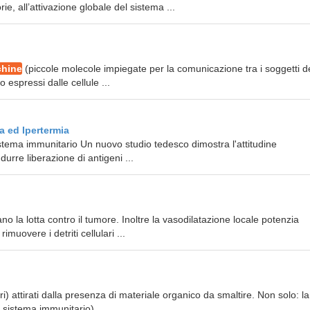
e, all’attivazione globale del sistema ...
chine
(piccole molecole impiegate per la comunicazione tra i soggetti d
 espressi dalle cellule ...
a ed Ipertermia
sistema immunitario Un nuovo studio tedesco dimostra l'attitudine
durre liberazione di antigeni ...
no la lotta contro il tumore. Inoltre la vasodilatazione locale potenzia
imuovere i detriti cellulari ...
ulari) attirati dalla presenza di materiale organico da smaltire. Non solo: la
 sistema immunitario) ...