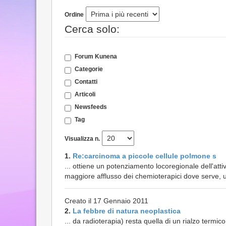
Ordine
Cerca solo:
Forum Kunena
Categorie
Contatti
Articoli
Newsfeeds
Tag
Visualizza n.
1.
Re:carcinoma a piccole cellule polmone s
... ottiene un potenziamento locoregionale dell'att
maggiore afflusso dei chemioterapici dove serve, un
Creato il 17 Gennaio 2011
2.
La febbre di natura neoplastica
... da radioterapia) resta quella di un rialzo termi