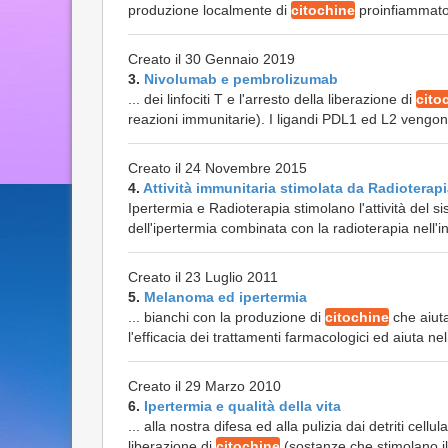
produzione localmente di
citochine
proinfiammatori
Creato il 30 Gennaio 2019
3.
Nivolumab e pembrolizumab
... dei linfociti T e l'arresto della liberazione di
cito
reazioni immunitarie). I ligandi PD­L1 ed L2 vengono
Creato il 24 Novembre 2015
4.
Attività immunitaria stimolata da Radioterapi
Ipertermia e Radioterapia stimolano l'attività del 
dell'ipertermia combinata con la radioterapia nell'in
Creato il 23 Luglio 2011
5.
Melanoma ed ipertermia
... bianchi con la produzione di
citochine
che aiuta
l'efficacia dei trattamenti farmacologici ed aiuta nel r
Creato il 29 Marzo 2010
6.
Ipertermia e qualità della vita
... alla nostra difesa ed alla pulizia dai detriti cell
liberazione di
citochine
(sostanze che stimolano il