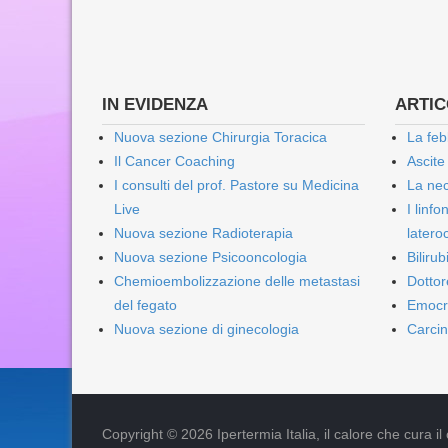
IN EVIDENZA
ARTICO
Nuova sezione Chirurgia Toracica
La feb
Il Cancer Coaching
Ascite
I consulti del prof. Pastore su Medicina
La nec
Live
I linf
Nuova sezione Radioterapia
lateroc
Nuova sezione Psicooncologia
Biliru
Chemioembolizzazione delle metastasi
Dottor
del fegato
Emocr
Nuova sezione di ginecologia
Carcin
Copyright © 2026 Ipertermia Italia, il calore che cura il can