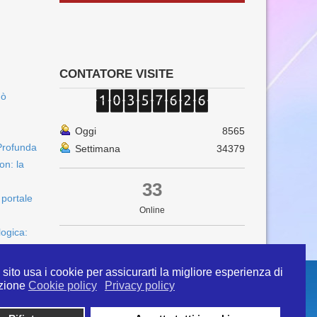
CONTATORE VISITE
uò
Oggi
8565
Profunda
Settimana
34379
on: la
33
 portale
Online
logica:
sito usa i cookie per assicurarti la migliore esperienza di
zione
Cookie policy
Privacy policy