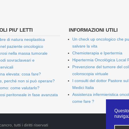
LI PIU' LETTI
INFORMAZIONI UTILI
Un check up oncologico che p
bre di natura neoplastica
salvare la vita
 nel paziente oncologico
Chemioterapia e Ipertermia
rosi nella massa tumorale
Hipertermia Oncológica Local 
onodi sovraclaveari e
Prevenzione del tumore del col
ervicali
colonscopia virtuale
bina elevata: cosa fare?
I consulti del dottor Pastore sul
e, perché non si può operare?
Medici Italia
omo: come valutarlo?
Assistenza infermieristica onco
osi peritoneale in fase avanzata
come fare ?
Questo 
naviga
cro, tutti i diritti riservati