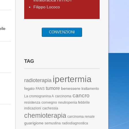
intratoracica HITHOT
Filippo Lococo
elle
CONVENZIONI
TAG
ipertermia
radioterapia
tumore
benessere
fegato
FANS
trattamento
cancro
La cromogranina A
carcinoma
resistenza
convegno
neutropenia febbrile
indicazioni
cachessia
chemioterapia
carcinoma renale
guarigione
semustina
radiodiagnostica