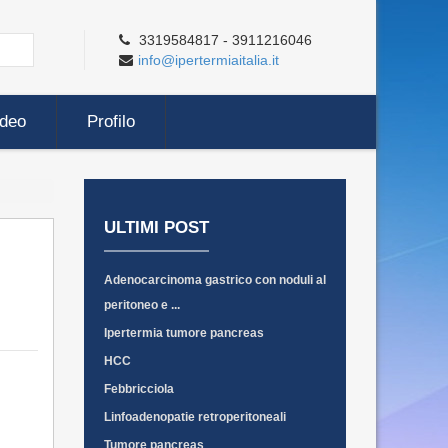
3319584817 - 3911216046
info@ipertermiaitalia.it
ideo
Profilo
ULTIMI POST
Adenocarcinoma gastrico con noduli al
peritoneo e ...
Ipertermia tumore pancreas
HCC
Febbricciola
Linfoadenopatie retroperitoneali
Tumore pancreas