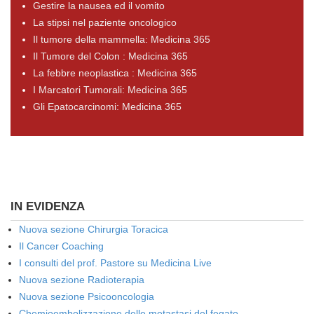
Gestire la nausea ed il vomito
La stipsi nel paziente oncologico
Il tumore della mammella: Medicina 365
Il Tumore del Colon : Medicina 365
La febbre neoplastica : Medicina 365
I Marcatori Tumorali: Medicina 365
Gli Epatocarcinomi: Medicina 365
IN EVIDENZA
Nuova sezione Chirurgia Toracica
Il Cancer Coaching
I consulti del prof. Pastore su Medicina Live
Nuova sezione Radioterapia
Nuova sezione Psicooncologia
Chemioembolizzazione delle metastasi del fegato