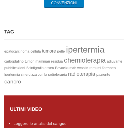
CONVENZIONI
TAG
ipertermia
tumore
epatocarcinoma
cellula
pelle
chemioterapia
carboplatino
tumori mammari
residua
adiuvante
farmaco
pubblicazioni
Scintigrafia ossea
Bevacizumab
Avastin
remumi
radioterapia
paziente
Ipertermia sinergizza con la radioterapia
cancro
ULTIMI VIDEO
Leggere le analisi del sangue