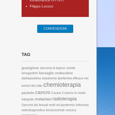
intratoracica HITHOT
Filippo Lococo
CONVENZIONI
TAG
guarigione
sarcoma di kaposi
vomito
bersaglio molecolare
lenogastrim
darbepoietina
basalioma
Ipertermia efficace nei
chemioterapia
tumori del retto
cancro
paziente
Curare il cancro in modo
radioterapia
metastasi
integrato
Sarcomi dei tessuti molli ed ipertermia
linfonodo
radiodiagnostica
bevacizumab
vescica