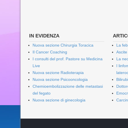
IN EVIDENZA
ARTICO
Nuova sezione Chirurgia Toracica
La feb
Il Cancer Coaching
Ascite
I consulti del prof. Pastore su Medicina
La nec
Live
I linf
Nuova sezione Radioterapia
lateroc
Nuova sezione Psicooncologia
Biliru
Chemioembolizzazione delle metastasi
Dottor
del fegato
Emocr
Nuova sezione di ginecologia
Carcin