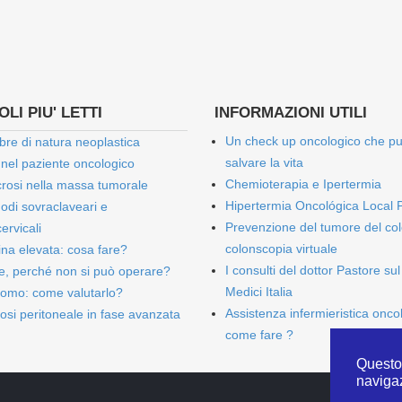
LI PIU' LETTI
INFORMAZIONI UTILI
Un check up oncologico che p
bre di natura neoplastica
salvare la vita
 nel paziente oncologico
Chemioterapia e Ipertermia
rosi nella massa tumorale
Hipertermia Oncológica Local 
onodi sovraclaveari e
Prevenzione del tumore del col
ervicali
colonscopia virtuale
bina elevata: cosa fare?
I consulti del dottor Pastore sul
e, perché non si può operare?
Medici Italia
omo: come valutarlo?
Assistenza infermieristica onco
osi peritoneale in fase avanzata
come fare ?
Questo 
naviga