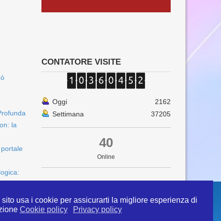
CONTATORE VISITE
uò
Oggi
2162
Profunda
Settimana
37205
on: la
40
 portale
Online
logica:
sito usa i cookie per assicurarti la migliore esperienza di
zione
Cookie policy
Privacy policy