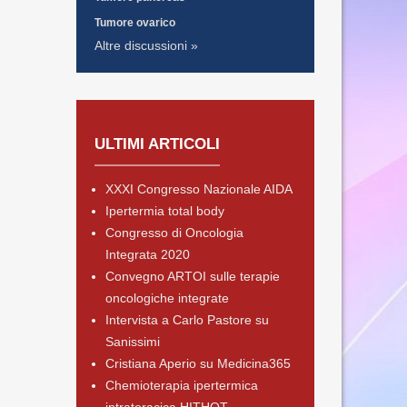
Tumore ovarico
Altre discussioni »
ULTIMI ARTICOLI
XXXI Congresso Nazionale AIDA
Ipertermia total body
Congresso di Oncologia
Integrata 2020
Convegno ARTOI sulle terapie
oncologiche integrate
Intervista a Carlo Pastore su
Sanissimi
Cristiana Aperio su Medicina365
Chemioterapia ipertermica