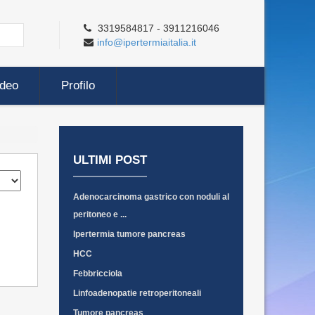
3319584817 - 3911216046
info@ipertermiaitalia.it
ideo
Profilo
ULTIMI POST
Adenocarcinoma gastrico con noduli al
peritoneo e ...
Ipertermia tumore pancreas
HCC
Febbricciola
Linfoadenopatie retroperitoneali
Tumore pancreas