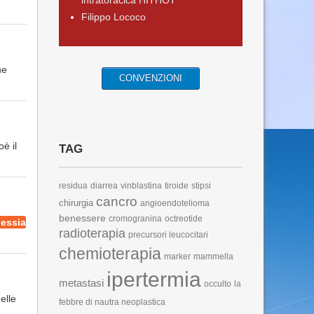
intratoracica HITHOT
Filippo Lococo
ne
CONVENZIONI
è il
TAG
residua
diarrea
vinblastina
tiroide
stipsi
cancro
chirurgia
angioendotelioma
benessere
cromogranina
octreotide
essia
radioterapia
precursori leucocitari
chemioterapia
marker
mammella
ipertermia
metastasi
occulto
la
elle
febbre di nautra neoplastica