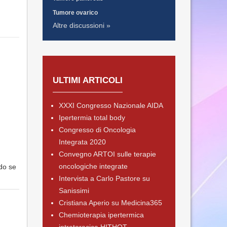
Tumore ovarico
Altre discussioni »
ULTIMI ARTICOLI
XXXI Congresso Nazionale AIDA
Ipertermia total body
Congresso di Oncologia
Integrata 2020
Convegno ARTOI sulle terapie
oncologiche integrate
do se
Intervista a Carlo Pastore su
Sanissimi
Cristiana Aperio su Medicina365
Chemioterapia ipertermica