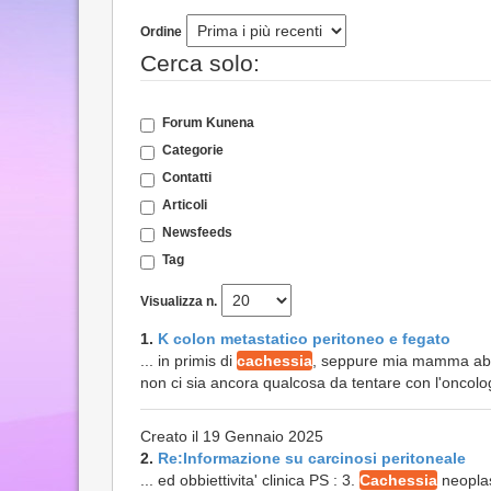
Ordine
Cerca solo:
Forum Kunena
Categorie
Contatti
Articoli
Newsfeeds
Tag
Visualizza n.
1.
K colon metastatico peritoneo e fegato
... in primis di
cachessia
, seppure mia mamma abbi
non ci sia ancora qualcosa da tentare con l'oncolo
Creato il 19 Gennaio 2025
2.
Re:Informazione su carcinosi peritoneale
... ed obbiettivita' clinica PS : 3.
Cachessia
neoplas