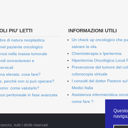
LI PIU' LETTI
INFORMAZIONI UTILI
Un check up oncologico che p
bre di natura neoplastica
salvare la vita
 nel paziente oncologico
Chemioterapia e Ipertermia
rosi nella massa tumorale
Hipertermia Oncológica Local 
onodi sovraclaveari e
Prevenzione del tumore del col
ervicali
colonscopia virtuale
bina elevata: cosa fare?
I consulti del dottor Pastore sul
e, perché non si può operare?
Medici Italia
omo: come valutarlo?
Assistenza infermieristica onco
osi peritoneale in fase avanzata
come fare ?
Questo 
naviga
cro, tutti i diritti riservati