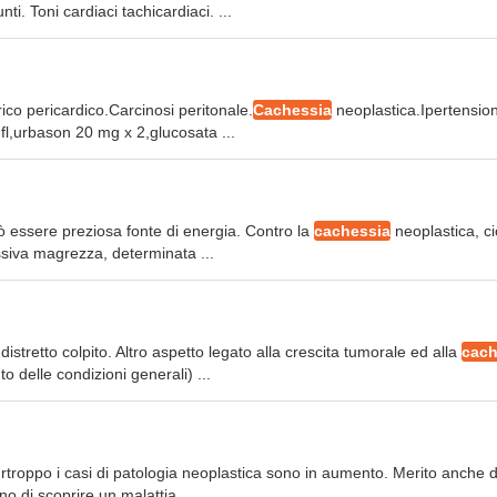
i. Toni cardiaci tachicardiaci. ...
rico pericardico.Carcinosi peritonale.
Cachessia
neoplastica.Ipertensio
1 fl,urbason 20 mg x 2,glucosata ...
può essere preziosa fonte di energia. Contro la
cachessia
neoplastica, cio
ssiva magrezza, determinata ...
istretto colpito. Altro aspetto legato alla crescita tumorale ed alla
cach
delle condizioni generali) ...
troppo i casi di patologia neoplastica sono in aumento. Merito anche d
 di scoprire un malattia ...