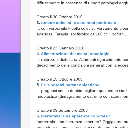
diffusamente in asssenza di rumori patologici aggiunt
Creato il 30 Ottobre 2010
3.
tumore colecisti e carcinosi peritonale
... con verosimile k della colecisti.Versamento pleu
arteriosa. Terapia: sol.fisiologica 100 cc + zofran 
Creato il 23 Gennaio 2010
4.
Alimentazione dei malati oncologici
... restrizioni dietetiche. Altrimenti ogni alimento 
decadimento delle condizioni generali con la ecce
Creato il 15 Ottobre 2009
5.
Le sindromi paraneoplastiche
... prognosi senza dubbio migliore qualunque sia il d
neoplastica (dimagramento estremo con scadimento 
Creato il 09 Settembre 2008
6.
Ipertermia: una speranza concreta?
Ipertermia: una speranza concreta? Oggigiorno pur
procedure diagnostiche più accurate che permettono