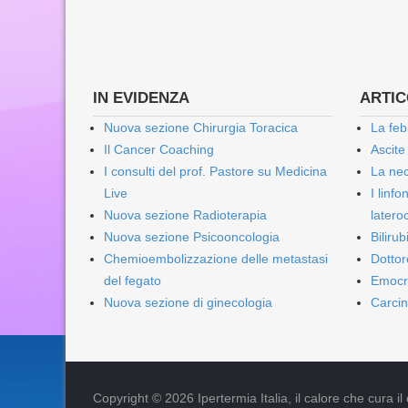
IN EVIDENZA
ARTICO
Nuova sezione Chirurgia Toracica
La feb
Il Cancer Coaching
Ascite
I consulti del prof. Pastore su Medicina
La nec
Live
I linf
Nuova sezione Radioterapia
lateroc
Nuova sezione Psicooncologia
Biliru
Chemioembolizzazione delle metastasi
Dottor
del fegato
Emocr
Nuova sezione di ginecologia
Carcin
Copyright © 2026 Ipertermia Italia, il calore che cura il can