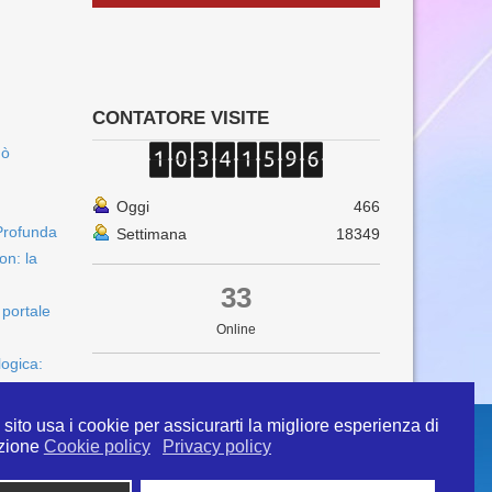
CONTATORE VISITE
uò
Oggi
466
Profunda
Settimana
18349
on: la
33
 portale
Online
logica:
sito usa i cookie per assicurarti la migliore esperienza di
zione
Cookie policy
Privacy policy