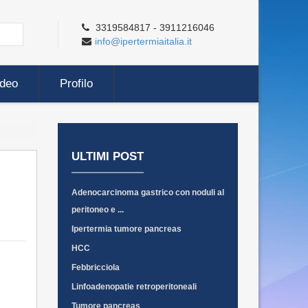
3319584817 - 3911216046
info@ipertermiaitalia.it
ideo
Profilo
ULTIMI POST
Adenocarcinoma gastrico con noduli al
peritoneo e ...
Ipertermia tumore pancreas
HCC
Febbricciola
Linfoadenopatie retroperitoneali
Tumore pancreas