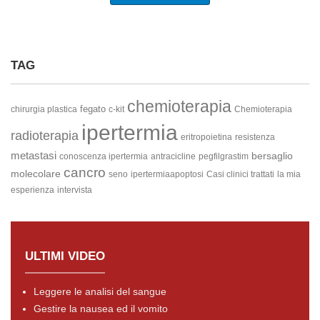
TAG
chemioterapia
fegato
chirurgia plastica
c-kit
Chemioterapia
ipertermia
radioterapia
eritropoietina
resistenza
metastasi
bersaglio
conoscenza ipertermia
antracicline
pegfilgrastim
cancro
molecolare
seno
ipertermiaapoptosi
Casi clinici trattati
la mia
esperienza
intervista
ULTIMI VIDEO
Leggere le analisi del sangue
Gestire la nausea ed il vomito