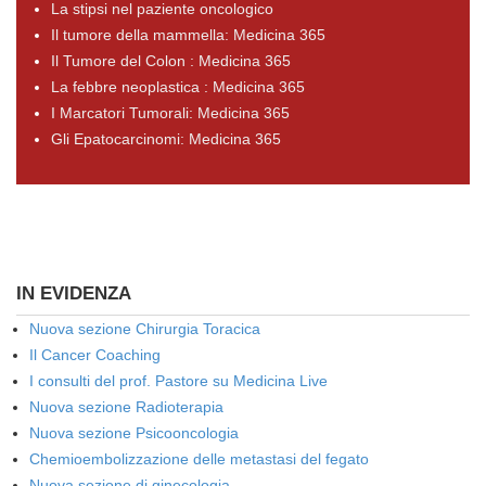
La stipsi nel paziente oncologico
Il tumore della mammella: Medicina 365
Il Tumore del Colon : Medicina 365
La febbre neoplastica : Medicina 365
I Marcatori Tumorali: Medicina 365
Gli Epatocarcinomi: Medicina 365
IN EVIDENZA
Nuova sezione Chirurgia Toracica
Il Cancer Coaching
I consulti del prof. Pastore su Medicina Live
Nuova sezione Radioterapia
Nuova sezione Psicooncologia
Chemioembolizzazione delle metastasi del fegato
Nuova sezione di ginecologia