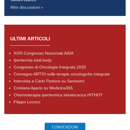
Tumore ovarico
Altre discussioni »
ULTIMI ARTICOLI
XXXI Congresso Nazionale AIDA
Ipertermia total body
Congresso di Oncologia Integrata 2020
Convegno ARTOI sulle terapie oncologiche integrate
Intervista a Carlo Pastore su Sanissimi
Cristiana Aperio su Medicina365
Chemioterapia ipertermica intratoracica HITHOT
Filippo Lococo
CONVENZIONI