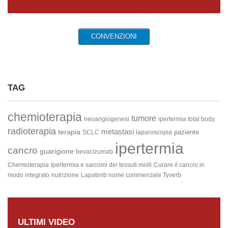
CONVENZIONI
TAG
chemioterapia
tumore
neoangiogenesi
ipertermia total body
radioterapia
metastasi
terapia
paziente
SCLC
laparoscopia
ipertermia
cancro
guarigione
bevacizumab
Chemioterapia
Ipertermia e sarcomi dei tessuti molli
Curare il cancro in
modo integrato
nutrizione
Lapatinib
nome commerciale Tyverb
ULTIMI VIDEO