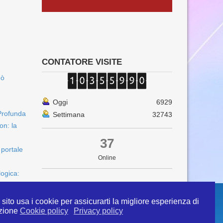
CONTATORE VISITE
uò
Oggi
6929
Profunda
Settimana
32743
on: la
37
 portale
Online
logica:
sito usa i cookie per assicurarti la migliore esperienza di
zione
Cookie policy
Privacy policy