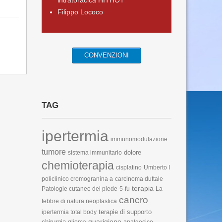
intratoracica HITHOT
Filippo Lococo
CONVENZIONI
TAG
ipertermia
immunomodulazione
tumore
dolore
sistema immunitario
chemioterapia
cisplatino
Umberto I
policlinico cromogranina a
carcinoma duttale
terapia
Patologie cutanee del piede
5-fu
La
cancro
febbre di natura neoplastica
terapie di supporto
ipertermia total body
guarigione
chirurgia