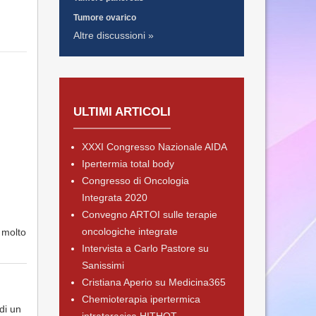
Tumore ovarico
Altre discussioni »
ULTIMI ARTICOLI
XXXI Congresso Nazionale AIDA
Ipertermia total body
Congresso di Oncologia
Integrata 2020
Convegno ARTOI sulle terapie
oncologiche integrate
 molto
Intervista a Carlo Pastore su
Sanissimi
Cristiana Aperio su Medicina365
Chemioterapia ipertermica
di un