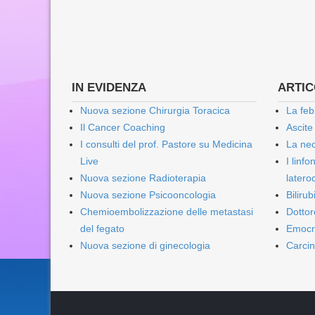
IN EVIDENZA
ARTICO
Nuova sezione Chirurgia Toracica
La feb
Il Cancer Coaching
Ascite
I consulti del prof. Pastore su Medicina
La nec
Live
I linf
Nuova sezione Radioterapia
lateroc
Nuova sezione Psicooncologia
Biliru
Chemioembolizzazione delle metastasi
Dottor
del fegato
Emocr
Nuova sezione di ginecologia
Carcin