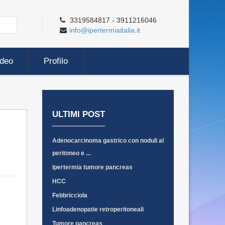
3319584817 - 3911216046
info@ipertermiaitalia.it
ideo
Profilo
ULTIMI POST
Adenocarcinoma gastrico con noduli al
peritoneo e ...
Ipertermia tumore pancreas
HCC
Febbricciola
Linfoadenopatie retroperitoneali
Tumore pancreas