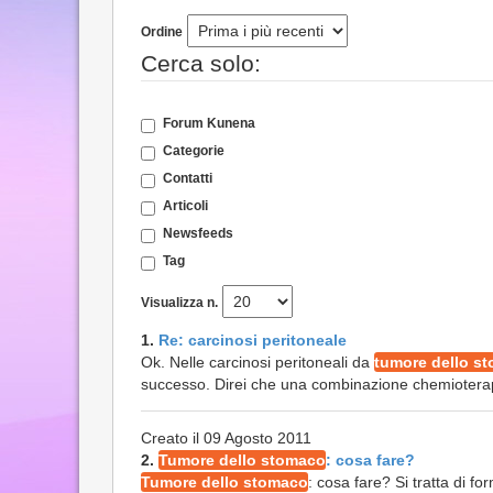
Ordine
Cerca solo:
Forum Kunena
Categorie
Contatti
Articoli
Newsfeeds
Tag
Visualizza n.
1.
Re: carcinosi peritoneale
Ok. Nelle carcinosi peritoneali da
tumore dello s
successo. Direi che una combinazione chemioterapi
Creato il 09 Agosto 2011
2.
Tumore dello stomaco
: cosa fare?
Tumore dello stomaco
: cosa fare? Si tratta di f