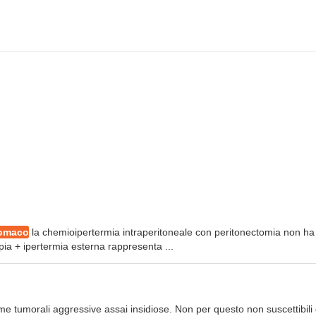
tomaco
la chemioipertermia intraperitoneale con peritonectomia non ha
a + ipertermia esterna rappresenta ...
orme tumorali aggressive assai insidiose. Non per questo non suscettibili 