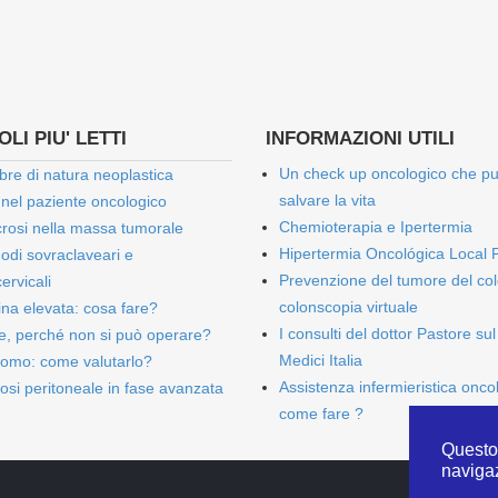
LI PIU' LETTI
INFORMAZIONI UTILI
Un check up oncologico che p
bre di natura neoplastica
salvare la vita
 nel paziente oncologico
Chemioterapia e Ipertermia
rosi nella massa tumorale
Hipertermia Oncológica Local 
onodi sovraclaveari e
Prevenzione del tumore del col
ervicali
colonscopia virtuale
bina elevata: cosa fare?
I consulti del dottor Pastore sul
e, perché non si può operare?
Medici Italia
omo: come valutarlo?
Assistenza infermieristica onco
osi peritoneale in fase avanzata
come fare ?
Questo 
naviga