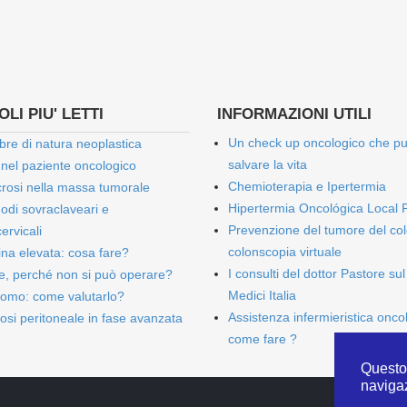
LI PIU' LETTI
INFORMAZIONI UTILI
Un check up oncologico che p
bre di natura neoplastica
salvare la vita
 nel paziente oncologico
Chemioterapia e Ipertermia
rosi nella massa tumorale
Hipertermia Oncológica Local 
onodi sovraclaveari e
Prevenzione del tumore del col
ervicali
colonscopia virtuale
bina elevata: cosa fare?
I consulti del dottor Pastore sul
e, perché non si può operare?
Medici Italia
omo: come valutarlo?
Assistenza infermieristica onco
osi peritoneale in fase avanzata
come fare ?
Questo 
naviga