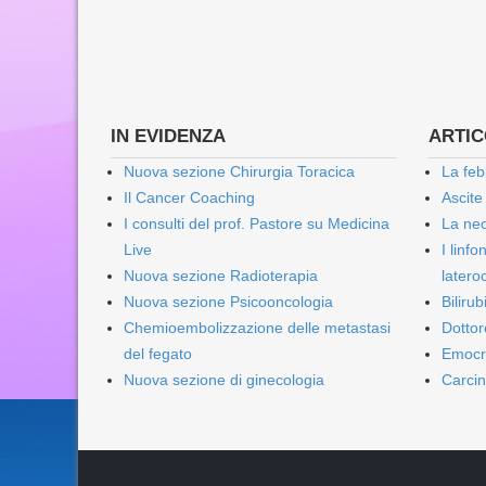
IN EVIDENZA
ARTICO
Nuova sezione Chirurgia Toracica
La feb
Il Cancer Coaching
Ascite
I consulti del prof. Pastore su Medicina
La nec
Live
I linf
Nuova sezione Radioterapia
lateroc
Nuova sezione Psicooncologia
Biliru
Chemioembolizzazione delle metastasi
Dottor
del fegato
Emocr
Nuova sezione di ginecologia
Carcin