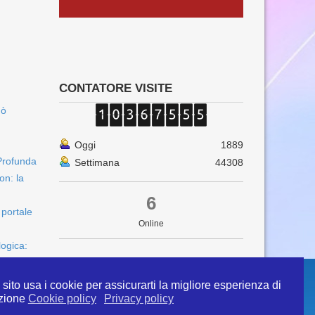
CONTATORE VISITE
uò
Oggi
1889
Profunda
Settimana
44308
on: la
6
 portale
Online
logica:
sito usa i cookie per assicurarti la migliore esperienza di
zione
Cookie policy
Privacy policy