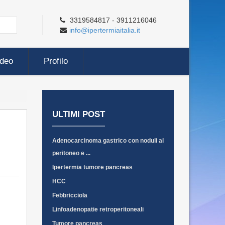
3319584817 - 3911216046
info@ipertermiaitalia.it
ideo
Profilo
ULTIMI POST
Adenocarcinoma gastrico con noduli al
peritoneo e ...
Ipertermia tumore pancreas
HCC
Febbricciola
Linfoadenopatie retroperitoneali
Tumore pancreas