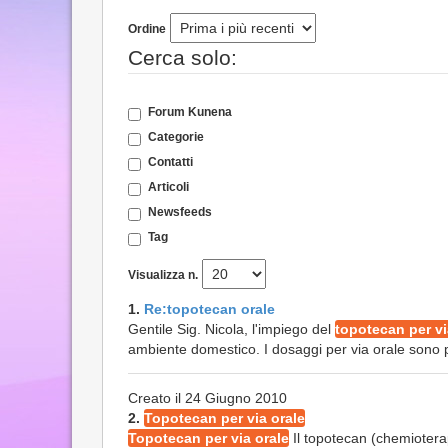
Ordine
Cerca solo:
Forum Kunena
Categorie
Contatti
Articoli
Newsfeeds
Tag
Visualizza n.
1.
Re:topotecan orale
Gentile Sig. Nicola, l'impiego del
topotecan per vi
ambiente domestico. I dosaggi per via orale sono p
Creato il 24 Giugno 2010
2.
Topotecan per via orale
Topotecan per via orale
Il topotecan (chemioterap