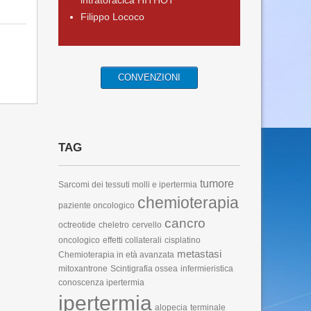
intratoracica HITHOT
Filippo Lococo
CONVENZIONI
TAG
tumore
Sarcomi dei tessuti molli e ipertermia
chemioterapia
paziente oncologico
cancro
octreotide
cheletro
cervello
oncologico
effetti collaterali
cisplatino
metastasi
Chemioterapia in età avanzata
mitoxantrone
Scintigrafia ossea
infermieristica
conoscenza ipertermia
ipertermia
alopecia
terminale