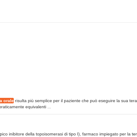
a orale
risulta più semplice per il paziente che può eseguire la sua tera
raticamente equivalenti ...
ico inibitore della topoisomerasi di tipo I), farmaco impiegato per la te