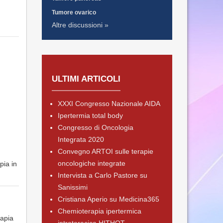
Tumore ovarico
Altre discussioni »
ULTIMI ARTICOLI
XXXI Congresso Nazionale AIDA
Ipertermia total body
Congresso di Oncologia
Integrata 2020
Convegno ARTOI sulle terapie
oncologiche integrate
pia in
Intervista a Carlo Pastore su
Sanissimi
Cristiana Aperio su Medicina365
Chemioterapia ipertermica
rapia