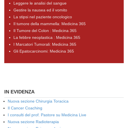
Leggere le analisi del sangue
Gestire la nausea ed il vomito
La stipsi nel paziente oncologico
Il tumore della mammella: Medicina 365
Il Tumore del Colon : Medicina 365
La febbre neoplastica : Medicina 365
I Marcatori Tumorali: Medicina 365
Gli Epatocarcinomi: Medicina 365
IN EVIDENZA
Nuova sezione Chirurgia Toracica
Il Cancer Coaching
I consulti del prof. Pastore su Medicina Live
Nuova sezione Radioterapia