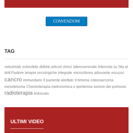
CONVENZIONI
TAG
dolore
cetuximab
octreotide
articoli clinici
laterocervicale
Intervista su Sky al
dott Pastore
terapie oncologiche integrate
microcitoma
adiuvante
escozul
cancro
immunitario
Il paziente allettato
Il timoma
osteosarcoma
mesotelioma
Chemioterapia metronomica e Ipertermia
tumore del polmone
radioterapia
linfonodo
ULTIMI VIDEO