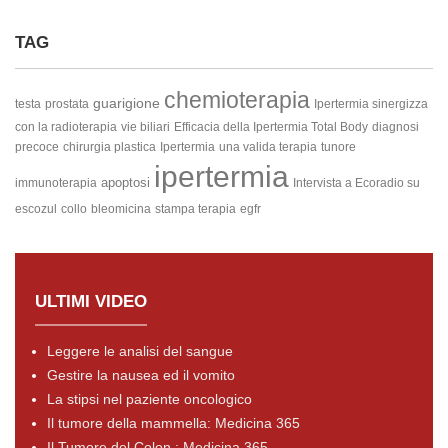
TAG
chemioterapia
guarigione
testa
prostata
Ipertermia sinergizza
con la radioterapia
vie biliari
Efficacia della Ipertermia Total Body
diagnosi
precoce
chirurgia plastica
Ipertermia
una valida terapia
tunore
ipertermia
apoptosi
immunoterapia
Intervista a Ecoradio su
escozul
collo
bleomicina
stampa terapia
egfr
ULTIMI VIDEO
Leggere le analisi del sangue
Gestire la nausea ed il vomito
La stipsi nel paziente oncologico
Il tumore della mammella: Medicina 365
Il Tumore del Colon : Medicina 365