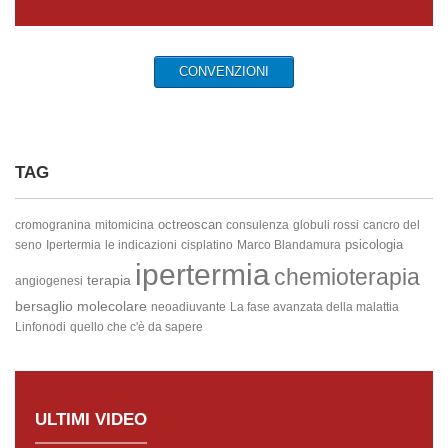
CONVENZIONI
TAG
octreoscan
cromogranina
mitomicina
consulenza
globuli rossi
cancro del
psicologia
seno
Ipertermia
le indicazioni
cisplatino
Marco Blandamura
ipertermia
chemioterapia
terapia
angiogenesi
bersaglio molecolare
neoadiuvante
La fase avanzata della malattia
Linfonodi
quello che c'è da sapere
ULTIMI VIDEO