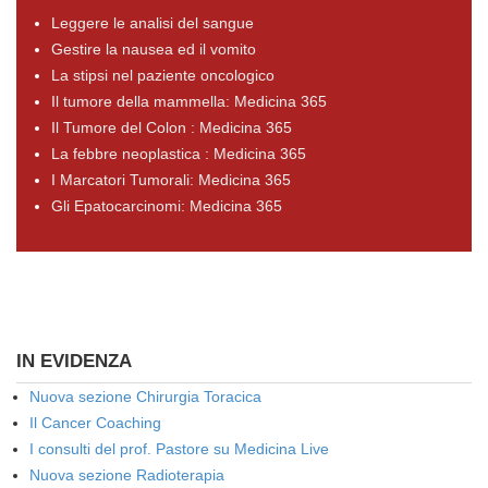
Leggere le analisi del sangue
Gestire la nausea ed il vomito
La stipsi nel paziente oncologico
Il tumore della mammella: Medicina 365
Il Tumore del Colon : Medicina 365
La febbre neoplastica : Medicina 365
I Marcatori Tumorali: Medicina 365
Gli Epatocarcinomi: Medicina 365
IN EVIDENZA
Nuova sezione Chirurgia Toracica
Il Cancer Coaching
I consulti del prof. Pastore su Medicina Live
Nuova sezione Radioterapia