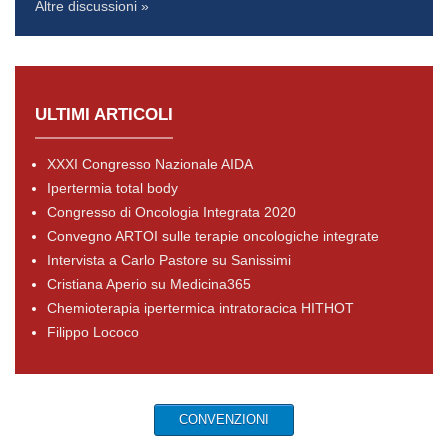
Altre discussioni »
ULTIMI ARTICOLI
XXXI Congresso Nazionale AIDA
Ipertermia total body
Congresso di Oncologia Integrata 2020
Convegno ARTOI sulle terapie oncologiche integrate
Intervista a Carlo Pastore su Sanissimi
Cristiana Aperio su Medicina365
Chemioterapia ipertermica intratoracica HITHOT
Filippo Lococo
CONVENZIONI