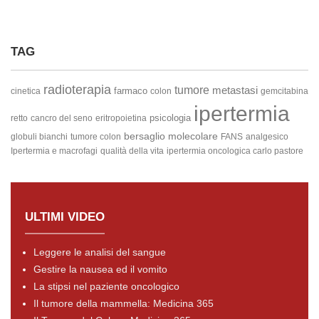
TAG
radioterapia
tumore
metastasi
farmaco
cinetica
colon
gemcitabina
ipertermia
psicologia
retto
cancro del seno
eritropoietina
bersaglio molecolare
globuli bianchi
tumore colon
FANS
analgesico
Ipertermia e macrofagi
qualità della vita
ipertermia oncologica carlo pastore
ULTIMI VIDEO
Leggere le analisi del sangue
Gestire la nausea ed il vomito
La stipsi nel paziente oncologico
Il tumore della mammella: Medicina 365