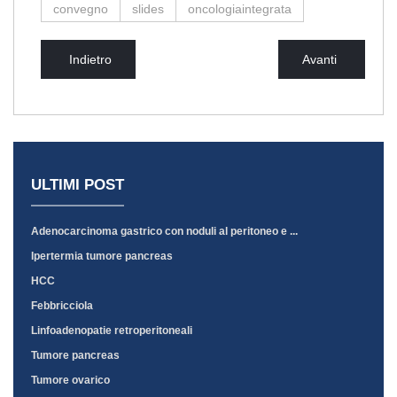
convegno
slides
oncologiaintegrata
Indietro
Avanti
ULTIMI POST
Adenocarcinoma gastrico con noduli al peritoneo e ...
Ipertermia tumore pancreas
HCC
Febbricciola
Linfoadenopatie retroperitoneali
Tumore pancreas
Tumore ovarico