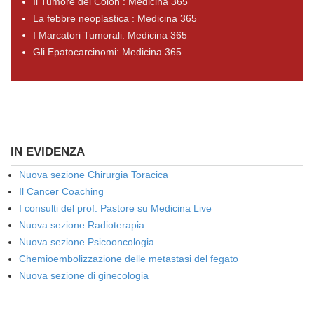
Il Tumore del Colon : Medicina 365
La febbre neoplastica : Medicina 365
I Marcatori Tumorali: Medicina 365
Gli Epatocarcinomi: Medicina 365
IN EVIDENZA
Nuova sezione Chirurgia Toracica
Il Cancer Coaching
I consulti del prof. Pastore su Medicina Live
Nuova sezione Radioterapia
Nuova sezione Psicooncologia
Chemioembolizzazione delle metastasi del fegato
Nuova sezione di ginecologia