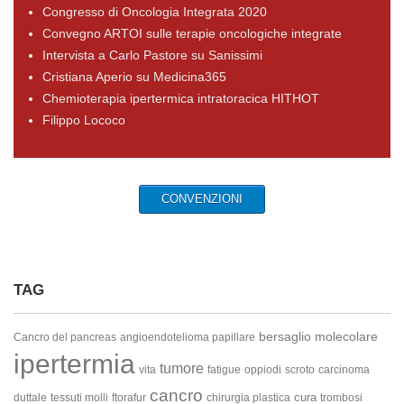
Congresso di Oncologia Integrata 2020
Convegno ARTOI sulle terapie oncologiche integrate
Intervista a Carlo Pastore su Sanissimi
Cristiana Aperio su Medicina365
Chemioterapia ipertermica intratoracica HITHOT
Filippo Lococo
CONVENZIONI
TAG
bersaglio molecolare
Cancro del pancreas
angioendotelioma papillare
ipertermia
tumore
vita
fatigue
oppiodi
scroto
carcinoma
cancro
cura
duttale
tessuti molli
ftorafur
chirurgia plastica
trombosi