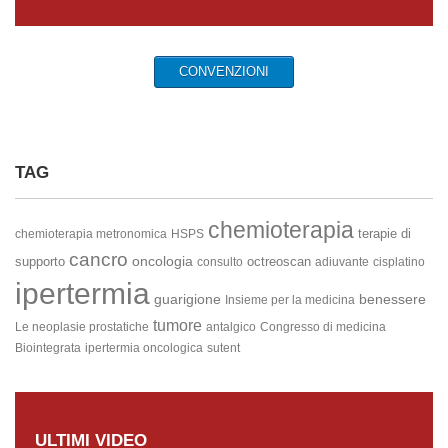
CONVENZIONI
TAG
chemioterapia
terapie di
chemioterapia metronomica
HSPS
cancro
oncologia
supporto
octreoscan
consulto
adiuvante
cisplatino
ipertermia
guarigione
benessere
Insieme per la medicina
tumore
Le neoplasie prostatiche
antalgico
Congresso di medicina
Biointegrata
ipertermia oncologica
sutent
ULTIMI VIDEO