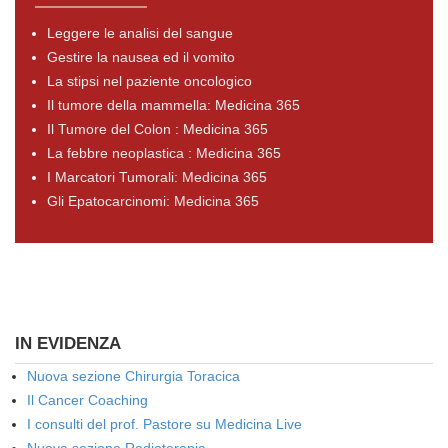
Leggere le analisi del sangue
Gestire la nausea ed il vomito
La stipsi nel paziente oncologico
Il tumore della mammella: Medicina 365
Il Tumore del Colon : Medicina 365
La febbre neoplastica : Medicina 365
I Marcatori Tumorali: Medicina 365
Gli Epatocarcinomi: Medicina 365
IN EVIDENZA
Nuova sezione Chirurgia Toracica
Il Cancer Coaching
I consulti del prof. Pastore su Medicina Live