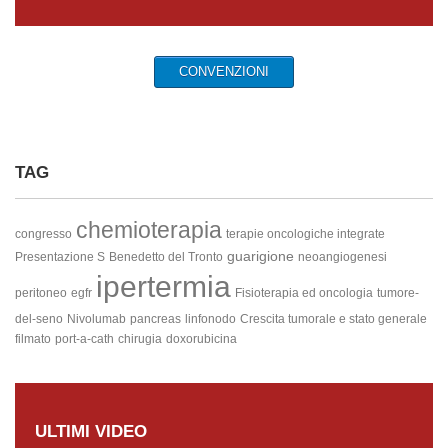
CONVENZIONI
TAG
chemioterapia
congresso
terapie oncologiche integrate
guarigione
Presentazione S
Benedetto del Tronto
neoangiogenesi
ipertermia
peritoneo
egfr
Fisioterapia ed oncologia
tumore-
del-seno
Nivolumab
pancreas
linfonodo
Crescita tumorale e stato generale
filmato
port-a-cath
chirugia
doxorubicina
ULTIMI VIDEO