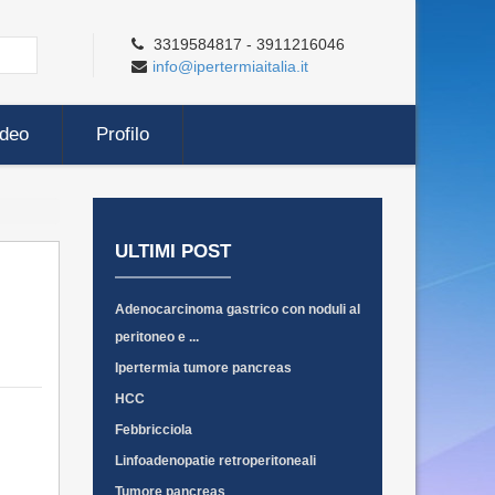
3319584817 - 3911216046
info@ipertermiaitalia.it
ideo
Profilo
ULTIMI POST
Adenocarcinoma gastrico con noduli al
peritoneo e ...
Ipertermia tumore pancreas
HCC
Febbricciola
Linfoadenopatie retroperitoneali
Tumore pancreas