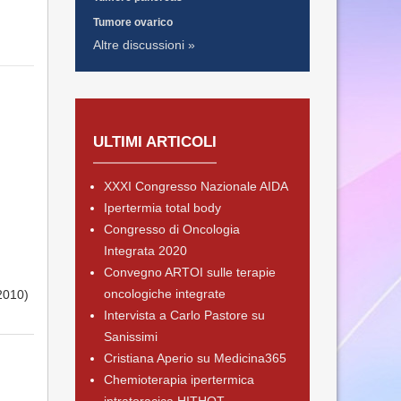
Tumore ovarico
Altre discussioni »
ULTIMI ARTICOLI
XXXI Congresso Nazionale AIDA
Ipertermia total body
Congresso di Oncologia
Integrata 2020
Convegno ARTOI sulle terapie
oncologiche integrate
2010)
Intervista a Carlo Pastore su
Sanissimi
Cristiana Aperio su Medicina365
Chemioterapia ipertermica