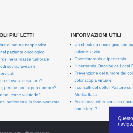
LI PIU' LETTI
INFORMAZIONI UTILI
Un check up oncologico che p
bre di natura neoplastica
salvare la vita
 nel paziente oncologico
Chemioterapia e Ipertermia
rosi nella massa tumorale
Hipertermia Oncológica Local 
onodi sovraclaveari e
Prevenzione del tumore del col
ervicali
colonscopia virtuale
bina elevata: cosa fare?
I consulti del dottor Pastore sul
e, perché non si può operare?
Medici Italia
omo: come valutarlo?
Assistenza infermieristica onco
osi peritoneale in fase avanzata
come fare ?
Questo 
naviga