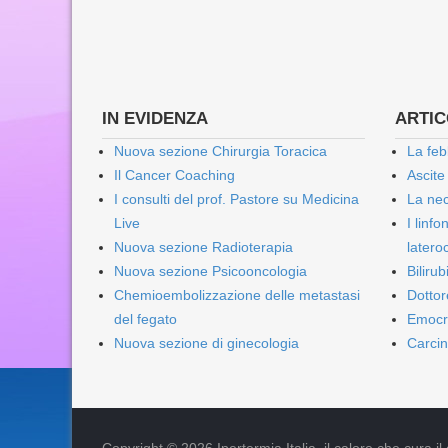
IN EVIDENZA
ARTICO
Nuova sezione Chirurgia Toracica
La feb
Il Cancer Coaching
Ascite
I consulti del prof. Pastore su Medicina
La nec
Live
I linf
Nuova sezione Radioterapia
lateroc
Nuova sezione Psicooncologia
Biliru
Chemioembolizzazione delle metastasi
Dottor
del fegato
Emocr
Nuova sezione di ginecologia
Carcin