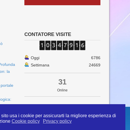
CONTATORE VISITE
uò
Oggi
6786
Profunda
Settimana
24669
on: la
31
 portale
Online
logica:
sito usa i cookie per assicurarti la migliore esperienza di
zione
Cookie policy
Privacy policy