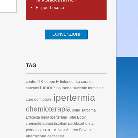
intratoracica HITHOT
Filippo Lococo
CONVENZIONI
TAG
centro ITR
odeon tv
linfonodi
La cura dei
tumore
polmone
sarcomi
paziente terminale
ipertermia
cure domiciliatri
chemioterapia
collo
sarcoma
Efficacia della Ipertermia Total Body
chemioterapiam taxolom paclitaxel
dieta
metastasi
psicologia
Andrea Favara
aberrazione
cachessia