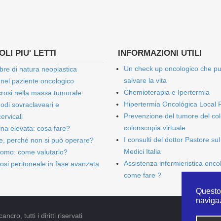
LI PIU' LETTI
INFORMAZIONI UTILI
Un check up oncologico che p
bre di natura neoplastica
salvare la vita
 nel paziente oncologico
Chemioterapia e Ipertermia
rosi nella massa tumorale
Hipertermia Oncológica Local 
onodi sovraclaveari e
Prevenzione del tumore del col
ervicali
colonscopia virtuale
bina elevata: cosa fare?
I consulti del dottor Pastore sul
e, perché non si può operare?
Medici Italia
omo: come valutarlo?
Assistenza infermieristica onco
osi peritoneale in fase avanzata
come fare ?
Questo 
naviga
cro, tutti i diritti riservati