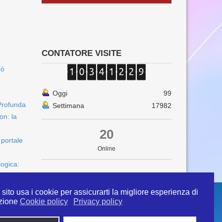
CONTATORE VISITE
uò
Oggi
99
Profunda
Settimana
17982
on: la
20
 portale
Online
logica:
sito usa i cookie per assicurarti la migliore esperienza di
zione
Cookie policy
Privacy policy