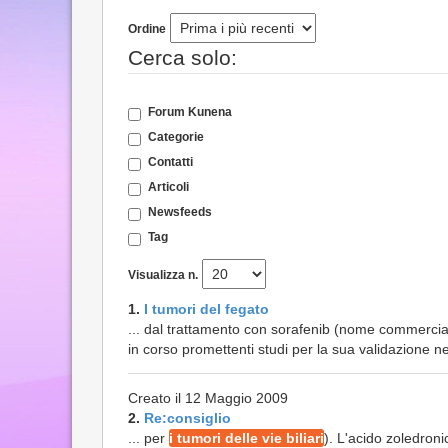
Ordine
Cerca solo:
Forum Kunena
Categorie
Contatti
Articoli
Newsfeeds
Tag
Visualizza n.
1.
I tumori del fegato
... dal trattamento con sorafenib (nome commercial
in corso promettenti studi per la sua validazione n
Creato il 12 Maggio 2009
2.
Re:consiglio
... per
i tumori delle vie biliari
). L'acido zoledron