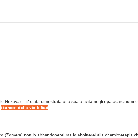
e Nexavar). E' stata dimostrata una sua attività negli epatocarcinomi 
e
i tumori delle vie biliari
. ...
ico (Zometa) non lo abbandonerei ma lo abbinerei alla chemioterapia c