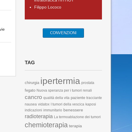
intratoracica HITHOT
Filippo Lococo
vie
CONVENZIONI
TAG
ipertermia
chirurgia
prostata
fegato
Nuova speranza per i tumori renali
cancro
paziente
qualità della vita
tracciante
nausea
vidatox
I tumori della vescica
kaposi
benessere
indicazioni
immunitario
radioterapia
La termoablazione dei tumori
chemioterapia
terapia