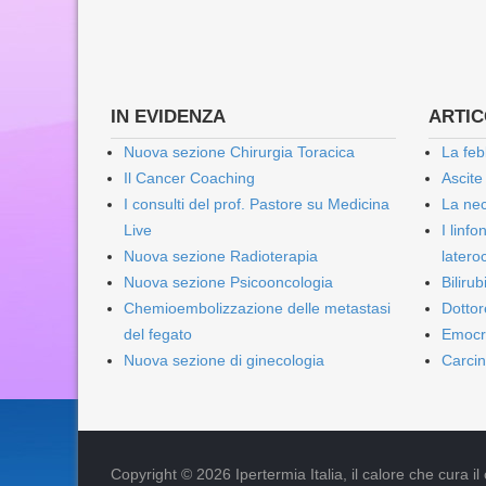
IN EVIDENZA
ARTICO
Nuova sezione Chirurgia Toracica
La feb
Il Cancer Coaching
Ascite
I consulti del prof. Pastore su Medicina
La nec
Live
I linf
Nuova sezione Radioterapia
lateroc
Nuova sezione Psicooncologia
Biliru
Chemioembolizzazione delle metastasi
Dottor
del fegato
Emocr
Nuova sezione di ginecologia
Carcin
Copyright © 2026 Ipertermia Italia, il calore che cura il can