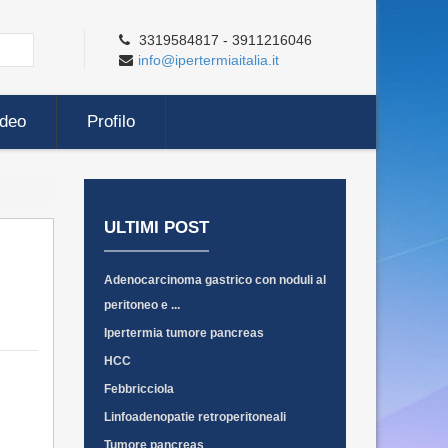
3319584817 - 3911216046
info@ipertermiaitalia.it
ideo
Profilo
ULTIMI POST
Adenocarcinoma gastrico con noduli al
peritoneo e ...
Ipertermia tumore pancreas
HCC
Febbricciola
Linfoadenopatie retroperitoneali
Tumore pancreas