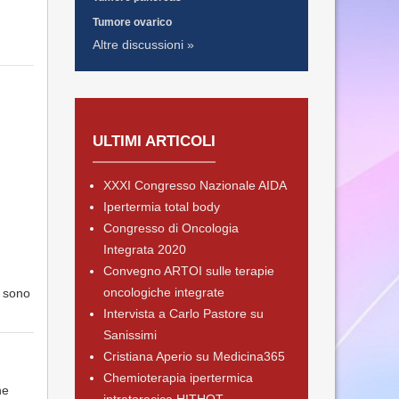
Tumore ovarico
Altre discussioni »
ULTIMI ARTICOLI
XXXI Congresso Nazionale AIDA
Ipertermia total body
Congresso di Oncologia
Integrata 2020
Convegno ARTOI sulle terapie
oncologiche integrate
e sono
Intervista a Carlo Pastore su
Sanissimi
Cristiana Aperio su Medicina365
Chemioterapia ipertermica
he