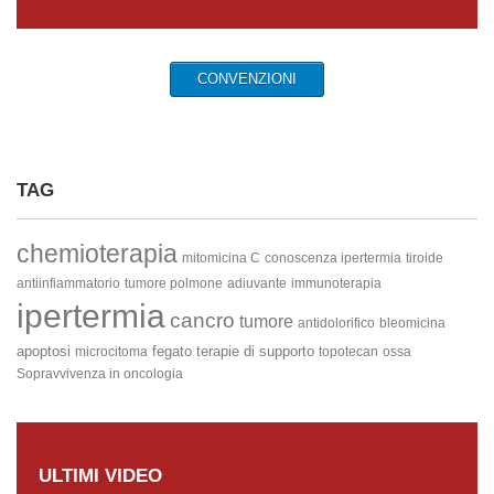
CONVENZIONI
TAG
chemioterapia
mitomicina C
conoscenza ipertermia
tiroide
antiinfiammatorio
tumore polmone
adiuvante
immunoterapia
ipertermia
cancro
tumore
antidolorifico
bleomicina
apoptosi
fegato
terapie di supporto
microcitoma
topotecan
ossa
Sopravvivenza in oncologia
ULTIMI VIDEO