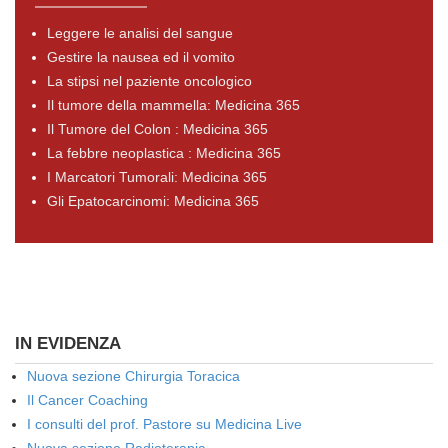
Leggere le analisi del sangue
Gestire la nausea ed il vomito
La stipsi nel paziente oncologico
Il tumore della mammella: Medicina 365
Il Tumore del Colon : Medicina 365
La febbre neoplastica : Medicina 365
I Marcatori Tumorali: Medicina 365
Gli Epatocarcinomi: Medicina 365
IN EVIDENZA
Nuova sezione Chirurgia Toracica
Il Cancer Coaching
I consulti del prof. Pastore su Medicina Live