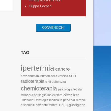
intratoracica HITHOT
Filippo Lococo
CONVENZIONI
TAG
ipertermia
cancro
bevacizumab
I tumori della vescica
SCLC
radioterapia
c-kit
debolezza
chemioterapia
psicologia
tegafur
octreoscan
farmaci a bersaglio molecolare
linfonodo
Oncologia medica
le principali terapie
guarigione
paziente
disponibili
febbre
Il PICC