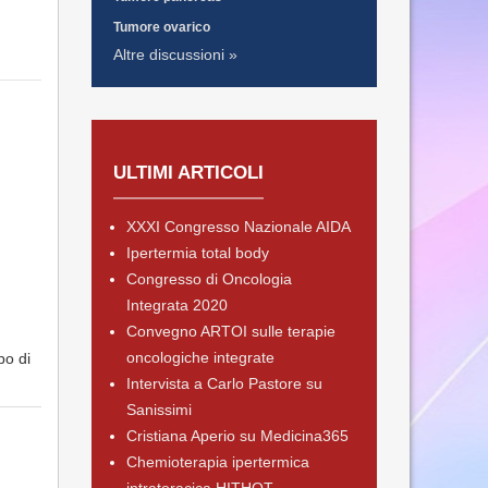
Tumore ovarico
Altre discussioni »
ULTIMI ARTICOLI
XXXI Congresso Nazionale AIDA
Ipertermia total body
Congresso di Oncologia
Integrata 2020
Convegno ARTOI sulle terapie
oncologiche integrate
po di
Intervista a Carlo Pastore su
Sanissimi
Cristiana Aperio su Medicina365
Chemioterapia ipertermica