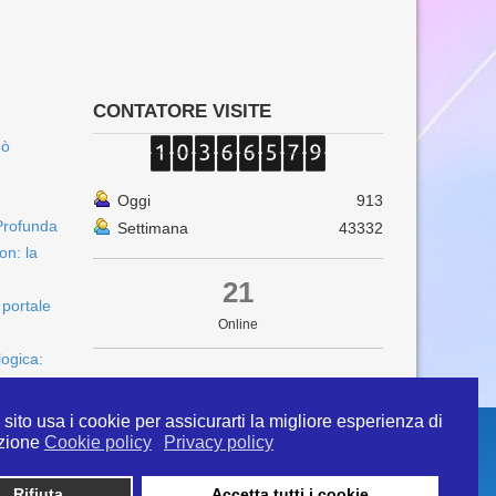
CONTATORE VISITE
uò
Oggi
913
Profunda
Settimana
43332
on: la
21
 portale
Online
logica:
sito usa i cookie per assicurarti la migliore esperienza di
zione
Cookie policy
Privacy policy
Rifiuta
Accetta tutti i cookie