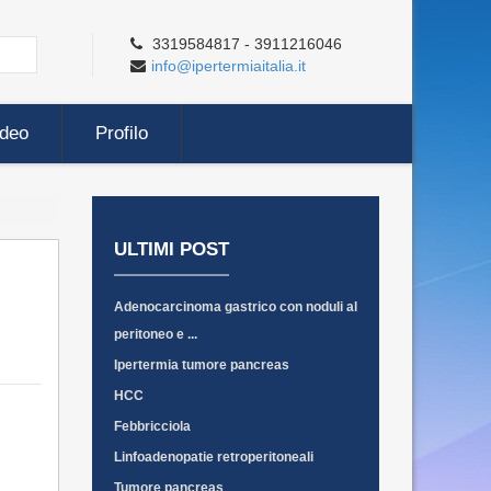
3319584817 - 3911216046
info@ipertermiaitalia.it
ideo
Profilo
ULTIMI POST
Adenocarcinoma gastrico con noduli al
peritoneo e ...
Ipertermia tumore pancreas
HCC
Febbricciola
Linfoadenopatie retroperitoneali
Tumore pancreas