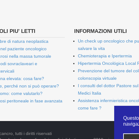
LI PIU' LETTI
INFORMAZIONI UTILI
Un check up oncologico che p
bre di natura neoplastica
salvare la vita
 nel paziente oncologico
Chemioterapia e Ipertermia
rosi nella massa tumorale
Hipertermia Oncológica Local 
onodi sovraclaveari e
Prevenzione del tumore del col
ervicali
colonscopia virtuale
bina elevata: cosa fare?
I consulti del dottor Pastore sul
e, perché non si può operare?
Medici Italia
omo: come valutarlo?
Assistenza infermieristica onco
osi peritoneale in fase avanzata
come fare ?
Questo 
naviga
cro, tutti i diritti riservati