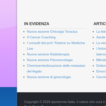
IN EVIDENZA
ARTICO
Nuova sezione Chirurgia Toracica
La feb
Il Cancer Coaching
Ascite
I consulti del prof. Pastore su Medicina
La nec
Live
I linf
Nuova sezione Radioterapia
lateroc
Nuova sezione Psicooncologia
Biliru
Chemioembolizzazione delle metastasi
Dottor
del fegato
Emocr
Nuova sezione di ginecologia
Carcin
Copyright © 2026 Ipertermia Italia, il calore che cura il can