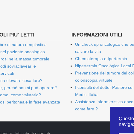
LI PIU' LETTI
INFORMAZIONI UTILI
Un check up oncologico che p
bre di natura neoplastica
salvare la vita
 nel paziente oncologico
Chemioterapia e Ipertermia
rosi nella massa tumorale
Hipertermia Oncológica Local 
onodi sovraclaveari e
Prevenzione del tumore del col
ervicali
colonscopia virtuale
bina elevata: cosa fare?
I consulti del dottor Pastore sul
e, perché non si può operare?
Medici Italia
omo: come valutarlo?
Assistenza infermieristica onco
osi peritoneale in fase avanzata
come fare ?
Questo 
naviga
cro, tutti i diritti riservati