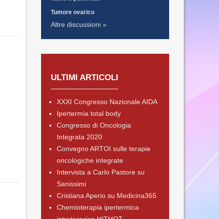
Tumore ovarico
Altre discussioni »
ULTIMI ARTICOLI
XXXI Congresso Nazionale AIDA
Ipertermia total body
Congresso di Oncologia
Integrata 2020
Convegno ARTOI sulle terapie
oncologiche integrate
Intervista a Carlo Pastore su
Sanissimi
Cristiana Aperio su Medicina365
Chemioterapia ipertermica