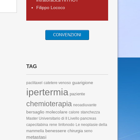
intratoracica HITHOT
Filippo Lococo
CONVENZIONI
TAG
guarigione
paclitaxel
catetere venoso
ipertermia
paziente
chemioterapia
neoadiuvante
bersaglio molecolare
calore
stanchezza
Master Universitario di II Livello
pancreas
capecitabina
rene
linfonodo
Le neoplasie della
benessere
chirurgia
mammella
seno
metastasi