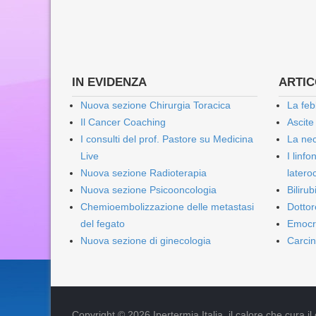
IN EVIDENZA
ARTICO
Nuova sezione Chirurgia Toracica
La feb
Il Cancer Coaching
Ascite
I consulti del prof. Pastore su Medicina
La nec
Live
I linf
Nuova sezione Radioterapia
lateroc
Nuova sezione Psicooncologia
Biliru
Chemioembolizzazione delle metastasi
Dottor
del fegato
Emocr
Nuova sezione di ginecologia
Carcin
Copyright © 2026 Ipertermia Italia, il calore che cura il can