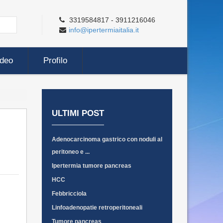
3319584817 - 3911216046
info@ipertermiaitalia.it
ideo
Profilo
ULTIMI POST
Adenocarcinoma gastrico con noduli al
peritoneo e ...
Ipertermia tumore pancreas
HCC
Febbricciola
Linfoadenopatie retroperitoneali
Tumore pancreas