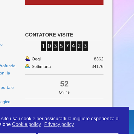
CONTATORE VISITE
uò
Oggi
8362
Profunda
Settimana
34176
on: la
52
 portale
Online
logica:
sito usa i cookie per assicurarti la migliore esperienza di
zione
Cookie policy
Privacy policy