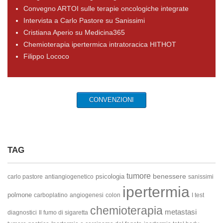
Convegno ARTOI sulle terapie oncologiche integrate
Intervista a Carlo Pastore su Sanissimi
Cristiana Aperio su Medicina365
Chemioterapia ipertermica intratoracica HITHOT
Filippo Lococo
CONVENZIONI
TAG
tumore
benessere
psicologia
carlo pastore
antiangiogenetico
sanissimi
ipertermia
polmone
carboplatino
angiogenesi
colon
I test
chemioterapia
metastasi
diagnostici
Il fumo di sigaretta