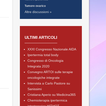
Tumore ovarico
Altre discussioni »
ULTIMI ARTICOLI
XXXI Congresso Nazionale AIDA
Ipertermia total body
Congresso di Oncologia
Integrata 2020
Convegno ARTOI sulle terapie
oncologiche integrate
Intervista a Carlo Pastore su
Sanissimi
Cristiana Aperio su Medicina365
Chemioterapia ipertermica