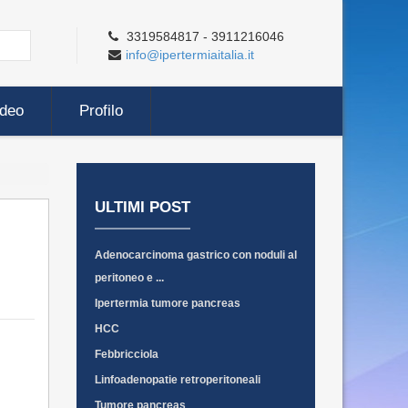
3319584817 - 3911216046
info@ipertermiaitalia.it
ideo
Profilo
ULTIMI POST
Adenocarcinoma gastrico con noduli al
peritoneo e ...
Ipertermia tumore pancreas
HCC
Febbricciola
Linfoadenopatie retroperitoneali
Tumore pancreas