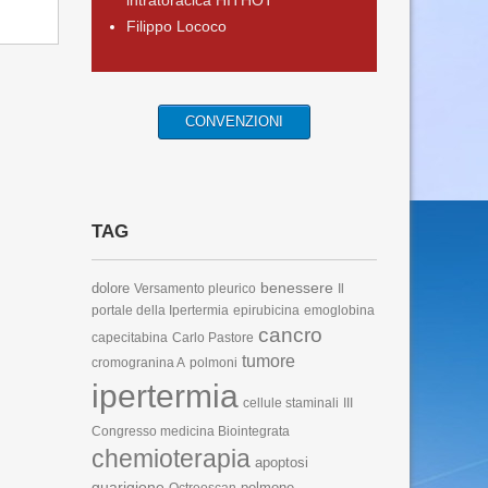
intratoracica HITHOT
Filippo Lococo
CONVENZIONI
TAG
benessere
dolore
Versamento pleurico
Il
portale della Ipertermia
epirubicina
emoglobina
cancro
capecitabina
Carlo Pastore
tumore
cromogranina A
polmoni
ipertermia
cellule staminali
III
Congresso medicina Biointegrata
chemioterapia
apoptosi
guarigione
polmone