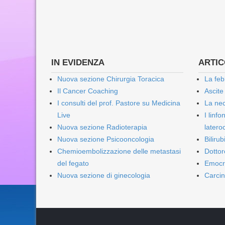
IN EVIDENZA
ARTICO
Nuova sezione Chirurgia Toracica
La feb
Il Cancer Coaching
Ascite
I consulti del prof. Pastore su Medicina
La nec
Live
I linf
Nuova sezione Radioterapia
lateroc
Nuova sezione Psicooncologia
Biliru
Chemioembolizzazione delle metastasi
Dottor
del fegato
Emocr
Nuova sezione di ginecologia
Carcin