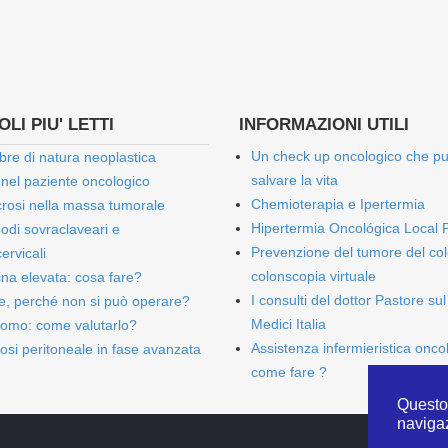
LI PIU' LETTI
INFORMAZIONI UTILI
Un check up oncologico che p
bre di natura neoplastica
salvare la vita
 nel paziente oncologico
Chemioterapia e Ipertermia
rosi nella massa tumorale
Hipertermia Oncológica Local 
onodi sovraclaveari e
Prevenzione del tumore del col
ervicali
colonscopia virtuale
bina elevata: cosa fare?
I consulti del dottor Pastore sul
e, perché non si può operare?
Medici Italia
omo: come valutarlo?
Assistenza infermieristica onco
osi peritoneale in fase avanzata
come fare ?
Questo 
naviga