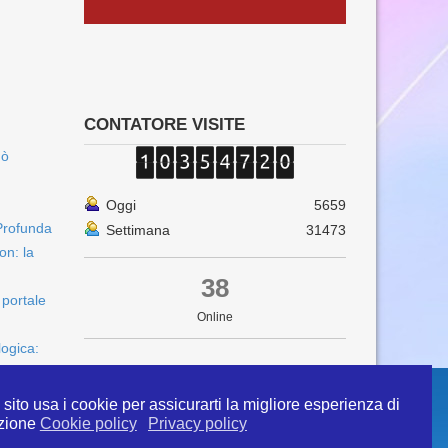
CONTATORE VISITE
uò
Oggi
5659
Profunda
Settimana
31473
on: la
38
 portale
Online
logica:
sito usa i cookie per assicurarti la migliore esperienza di
zione
Cookie policy
Privacy policy