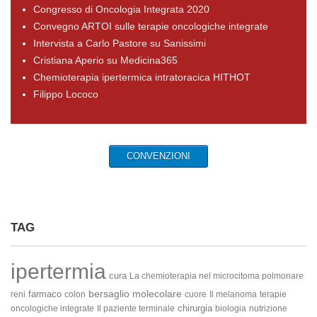
Congresso di Oncologia Integrata 2020
Convegno ARTOI sulle terapie oncologiche integrate
Intervista a Carlo Pastore su Sanissimi
Cristiana Aperio su Medicina365
Chemioterapia ipertermica intratoracica HITHOT
Filippo Lococo
CONVENZIONI
TAG
ipertermia
cura
La chemioterapia nel microcitoma polmonare
bersaglio molecolare
farmaco
reni
colon
cuore
Il melanoma
terapie
chirurgia
oncologiche integrate
Il paziente terminale
biologia
nutrizione