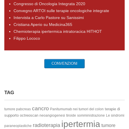
Congresso di Oncologia Integrata 2020
Convegno ARTOI sulle terapie oncologiche integrate
Intervista a Carlo Pastore su Sanissimi
Cristiana Aperio su Medicina365
Chemioterapia ipertermica intratoracica HITHOT
Filippo Lococo
CONVENZIONI
TAG
cancro
terapie di
tumore pabcreas
Panitumumab nei tumori del colon
supporto
octreoscan
neoangiogenesi
tiroide
somministrazione
Le sindromi
ipertermia
radioterapia
tumore
paraneoplastiche