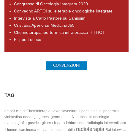
Congresso di Oncologia Integrata 2020
Convegno ARTOI sulle terapie oncologiche integrate
Intervista a Carlo Pastore su Sanissimi
Cristiana Aperio su Medicina365
Chemioterapia ipertermica intratoracica HITHOT
Filippo Lococo
CONVENZIONI
TAG
articoli clinici
Chemioterapia
sovraclaveolare
Il portale della Ipertermia
vinblastina
neoangiogenesi
gemcitabina
Nutrizione in oncologia
fegato
mammografia
gastrico
glioma
febbre
seno
radiologia interventistica
radioterapia
Il tumore
carcinoma
del pancreas operabile
Rai intervista