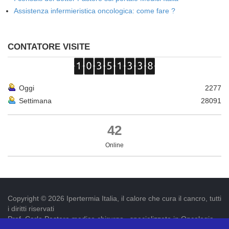
Assistenza infermieristica oncologica: come fare ?
CONTATORE VISITE
Oggi
2277
Settimana
28091
42
Online
Copyright © 2026 Ipertermia Italia, il calore che cura il cancro, tutti
i diritti riservati
Prof. Carlo Pastore medico chirurgo , specializzato in Oncologia.