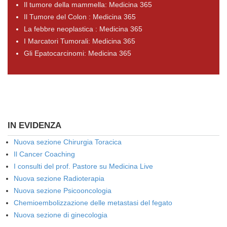
Il tumore della mammella: Medicina 365
Il Tumore del Colon : Medicina 365
La febbre neoplastica : Medicina 365
I Marcatori Tumorali: Medicina 365
Gli Epatocarcinomi: Medicina 365
IN EVIDENZA
Nuova sezione Chirurgia Toracica
Il Cancer Coaching
I consulti del prof. Pastore su Medicina Live
Nuova sezione Radioterapia
Nuova sezione Psicooncologia
Chemioembolizzazione delle metastasi del fegato
Nuova sezione di ginecologia