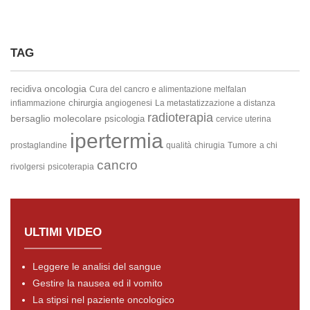
TAG
oncologia
recidiva
Cura del cancro e alimentazione
melfalan
chirurgia
infiammazione
angiogenesi
La metastatizzazione a distanza
radioterapia
bersaglio molecolare
psicologia
cervice uterina
ipertermia
prostaglandine
qualità
chirugia
Tumore
a chi
cancro
rivolgersi
psicoterapia
ULTIMI VIDEO
Leggere le analisi del sangue
Gestire la nausea ed il vomito
La stipsi nel paziente oncologico