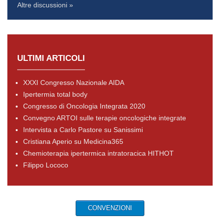
Altre discussioni »
ULTIMI ARTICOLI
XXXI Congresso Nazionale AIDA
Ipertermia total body
Congresso di Oncologia Integrata 2020
Convegno ARTOI sulle terapie oncologiche integrate
Intervista a Carlo Pastore su Sanissimi
Cristiana Aperio su Medicina365
Chemioterapia ipertermica intratoracica HITHOT
Filippo Lococo
CONVENZIONI