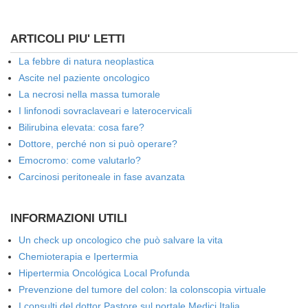
ARTICOLI PIU' LETTI
La febbre di natura neoplastica
Ascite nel paziente oncologico
La necrosi nella massa tumorale
I linfonodi sovraclaveari e laterocervicali
Bilirubina elevata: cosa fare?
Dottore, perché non si può operare?
Emocromo: come valutarlo?
Carcinosi peritoneale in fase avanzata
INFORMAZIONI UTILI
Un check up oncologico che può salvare la vita
Chemioterapia e Ipertermia
Hipertermia Oncológica Local Profunda
Prevenzione del tumore del colon: la colonscopia virtuale
I consulti del dottor Pastore sul portale Medici Italia