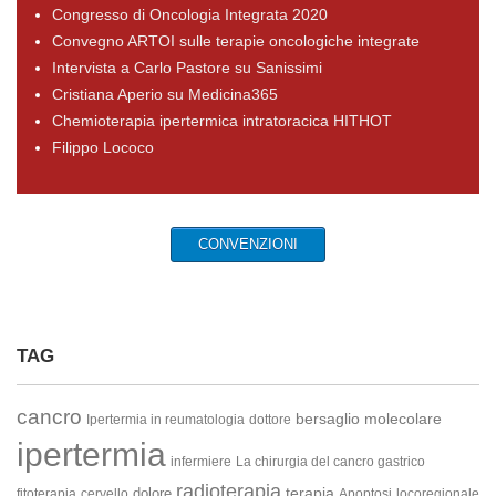
Congresso di Oncologia Integrata 2020
Convegno ARTOI sulle terapie oncologiche integrate
Intervista a Carlo Pastore su Sanissimi
Cristiana Aperio su Medicina365
Chemioterapia ipertermica intratoracica HITHOT
Filippo Lococo
CONVENZIONI
TAG
cancro
bersaglio molecolare
Ipertermia in reumatologia
dottore
ipertermia
infermiere
La chirurgia del cancro gastrico
radioterapia
terapia
dolore
fitoterapia
cervello
Apoptosi
locoregionale