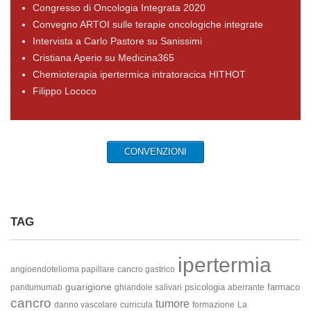
Congresso di Oncologia Integrata 2020
Convegno ARTOI sulle terapie oncologiche integrate
Intervista a Carlo Pastore su Sanissimi
Cristiana Aperio su Medicina365
Chemioterapia ipertermica intratoracica HITHOT
Filippo Lococo
CONVENZIONI
TAG
ipertermia
angioendotelioma papillare
cancro gastrico
guarigione
psicologia
farmaco
panitumumab
ghiandole salivari
aberrante
cancro
tumore
danno vascolare
curricula
formazione
La