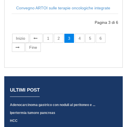
Convegno ARTOI sulle terapie oncologiche integrate
Pagina 3 di 6
Inizio
1
2
3
4
5
6
Fine
ULTIMI POST
Adenocarcinoma gastrico con noduli al peritoneo e ...
Ipertermia tumore pancreas
HCC