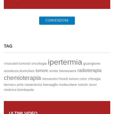
CONVENZIONI
TAG
ipertermia
oncologia
guarigione
I marcatori tumorali
radioterapia
tumore
benessere
assistenza domiciliare
vomito
chemioterapia
chirurgia
Alessandro Fanelli
tumore colon
bersaglio molecolare
farmaco
pelle
mastectomia
midollo
lavori
medicina biointegrata
ULTIMI VIDEO