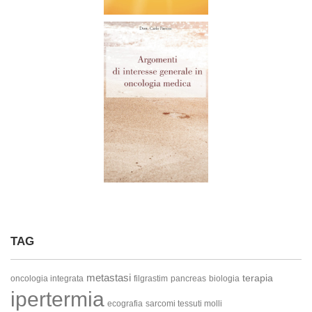
TAG
metastasi
terapia
oncologia integrata
filgrastim
pancreas
biologia
ipertermia
ecografia
sarcomi tessuti molli