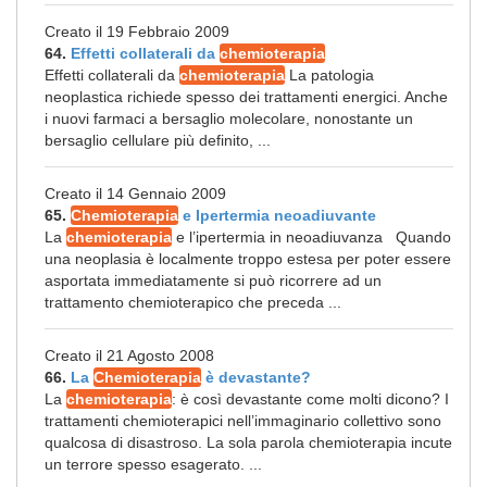
Creato il 19 Febbraio 2009
64.
Effetti collaterali da
chemioterapia
Effetti collaterali da
chemioterapia
La patologia
neoplastica richiede spesso dei trattamenti energici. Anche
i nuovi farmaci a bersaglio molecolare, nonostante un
bersaglio cellulare più definito, ...
Creato il 14 Gennaio 2009
65.
Chemioterapia
e Ipertermia neoadiuvante
La
chemioterapia
e l’ipertermia in neoadiuvanza Quando
una neoplasia è localmente troppo estesa per poter essere
asportata immediatamente si può ricorrere ad un
trattamento chemioterapico che preceda ...
Creato il 21 Agosto 2008
66.
La
Chemioterapia
è devastante?
La
chemioterapia
: è così devastante come molti dicono? I
trattamenti chemioterapici nell’immaginario collettivo sono
qualcosa di disastroso. La sola parola chemioterapia incute
un terrore spesso esagerato. ...