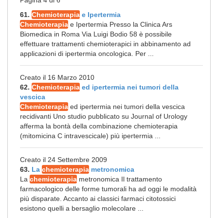
Pagina 4 di 6
61.
Chemioterapia
e Ipertermia
Chemioterapia
e Ipertermia Presso la Clinica Ars
Biomedica in Roma Via Luigi Bodio 58 è possibile
effettuare trattamenti chemioterapici in abbinamento ad
applicazioni di ipertermia oncologica. Per ...
Creato il 16 Marzo 2010
62.
Chemioterapia
ed ipertermia nei tumori della
vescica
Chemioterapia
ed ipertermia nei tumori della vescica
recidivanti Uno studio pubblicato su Journal of Urology
afferma la bontà della combinazione chemioterapia
(mitomicina C intravescicale) più ipertermia ...
Creato il 24 Settembre 2009
63.
La
chemioterapia
metronomica
La
chemioterapia
metronomica Il trattamento
farmacologico delle forme tumorali ha ad oggi le modalità
più disparate. Accanto ai classici farmaci citotossici
esistono quelli a bersaglio molecolare ...