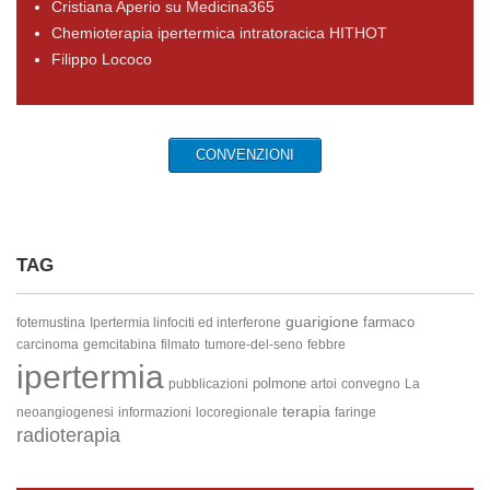
Cristiana Aperio su Medicina365
Chemioterapia ipertermica intratoracica HITHOT
Filippo Lococo
CONVENZIONI
TAG
guarigione
farmaco
fotemustina
Ipertermia linfociti ed interferone
carcinoma
gemcitabina
filmato
tumore-del-seno
febbre
ipertermia
polmone
pubblicazioni
artoi
convegno
La
terapia
neoangiogenesi
informazioni
locoregionale
faringe
radioterapia