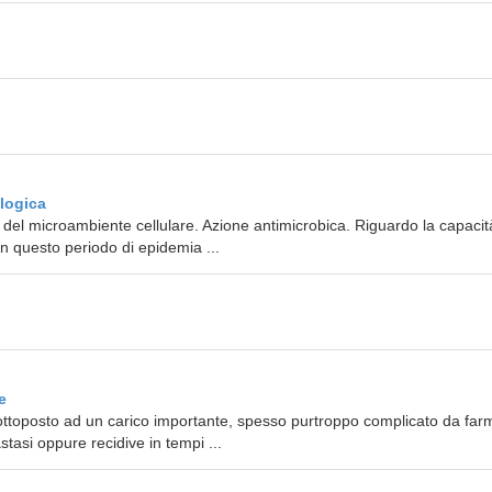
logica
o del microambiente cellulare. Azione antimicrobica. Riguardo la capacit
 in questo periodo di epidemia ...
e
sottoposto ad un carico importante, spesso purtroppo complicato da far
tasi oppure recidive in tempi ...