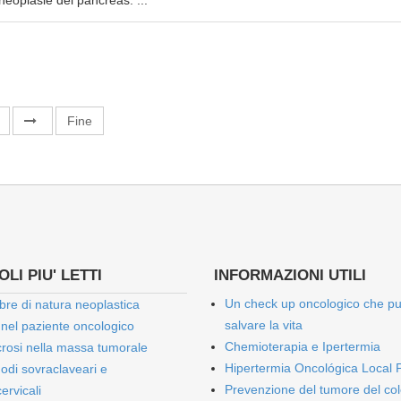
neoplasie del pancreas. ...
Fine
LI PIU' LETTI
INFORMAZIONI UTILI
Un check up oncologico che p
bre di natura neoplastica
salvare la vita
 nel paziente oncologico
Chemioterapia e Ipertermia
rosi nella massa tumorale
Hipertermia Oncológica Local 
onodi sovraclaveari e
Prevenzione del tumore del col
ervicali