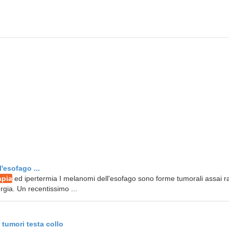
'esofago ...
apia
ed ipertermia I melanomi dell'esofago sono forme tumorali assai r
rgia. Un recentissimo ...
 tumori testa collo