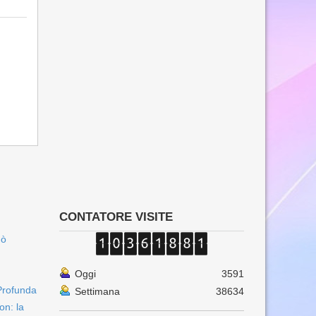
CONTATORE VISITE
uò
Oggi
3591
Profunda
Settimana
38634
on: la