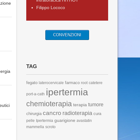
intratoracica HITHOT
azione
Filippo Lococo
CONVENZIONI
TAG
nergia
fegato
farmaco
laterocervicale
root
catetere
ipertermia
port-a-cath
chemioterapia
tumore
terapia
eutici
cancro
radioterapia
chirurgia
cura
guarigione
pelle
Ipertermia
avastatin
mammella
scroto