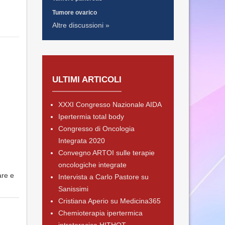
Tumore ovarico
Altre discussioni »
ULTIMI ARTICOLI
XXXI Congresso Nazionale AIDA
Ipertermia total body
Congresso di Oncologia
Integrata 2020
Convegno ARTOI sulle terapie
oncologiche integrate
are e
Intervista a Carlo Pastore su
Sanissimi
Cristiana Aperio su Medicina365
Chemioterapia ipertermica