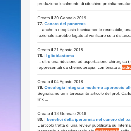
produzione localmente di citochine proinfiammatorie,
Creato il 30 Gennaio 2019
77.
Cancro del pancreas
... anche a neoplasia tecnicamente resecabile, un
razionale sarebbe legato al verificare se a distanza
Creato il 21 Agosto 2018
78.
Il glioblastoma
... oltre una riduzione od asportazione chirurgica (
rappresentati da chemioterapia, combinata a
radi
Creato il 04 Agosto 2018
79.
Oncologia Integrata moderno approccio all
Segnaliamo un interessante articolo del prof. Carlo
link ...
Creato il 13 Gennaio 2018
80.
I benefici della ipertermia nel cancro del p
L'articolo tratta di una review pubblicata su Intern