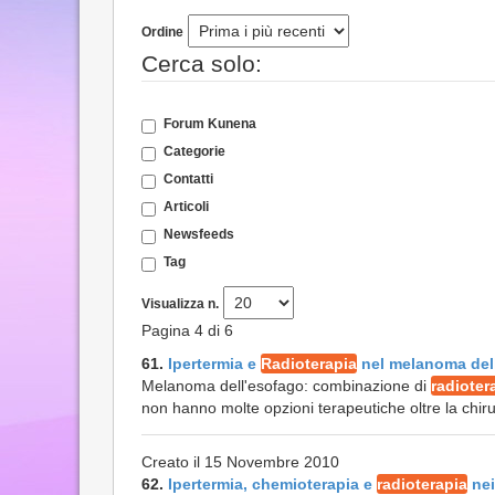
Ordine
Cerca solo:
Forum Kunena
Categorie
Contatti
Articoli
Newsfeeds
Tag
Visualizza n.
Pagina 4 di 6
61.
Ipertermia e
Radioterapia
nel melanoma dell
Melanoma dell'esofago: combinazione di
radioter
non hanno molte opzioni terapeutiche oltre la chiru
Creato il 15 Novembre 2010
62.
Ipertermia, chemioterapia e
radioterapia
nei