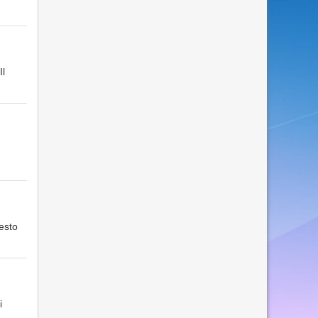
Il
uesto
i