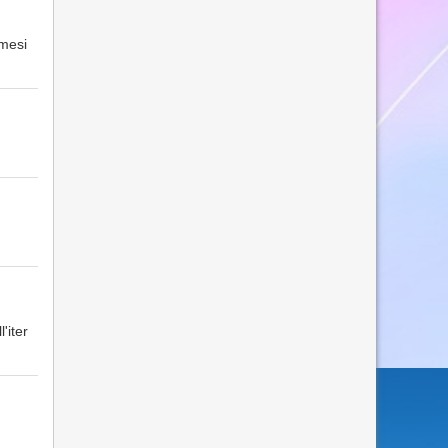
 mesi
'iter