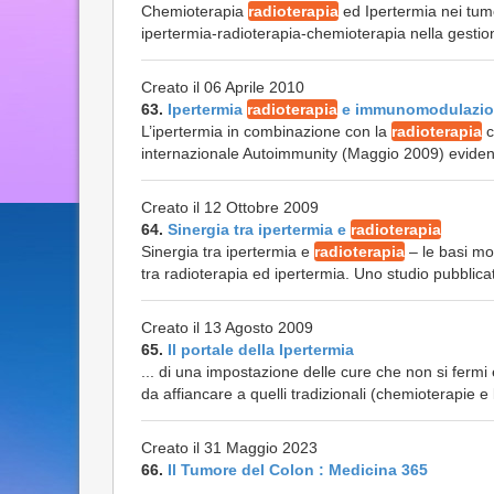
Chemioterapia
radioterapia
ed Ipertermia nei tumo
ipertermia-radioterapia-chemioterapia nella gestione 
Creato il 06 Aprile 2010
63.
Ipertermia
radioterapia
e immunomodulazi
L’ipertermia in combinazione con la
radioterapia
c
internazionale Autoimmunity (Maggio 2009) evidenzia
Creato il 12 Ottobre 2009
64.
Sinergia tra ipertermia e
radioterapia
Sinergia tra ipertermia e
radioterapia
– le basi mol
tra radioterapia ed ipertermia. Uno studio pubblica
Creato il 13 Agosto 2009
65.
Il portale della Ipertermia
... di una impostazione delle cure che non si fermi 
da affiancare a quelli tradizionali (chemioterapie e
Creato il 31 Maggio 2023
66.
Il Tumore del Colon : Medicina 365