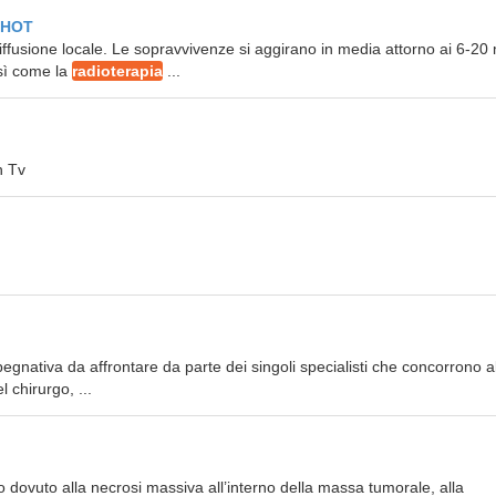
ITHOT
i diffusione locale. Le sopravvivenze si aggirano in media attorno ai 6-20
osì come la
radioterapia
...
n Tv
egnativa da affrontare da parte dei singoli specialisti che concorrono all
l chirurgo, ...
co dovuto alla necrosi massiva all’interno della massa tumorale, alla