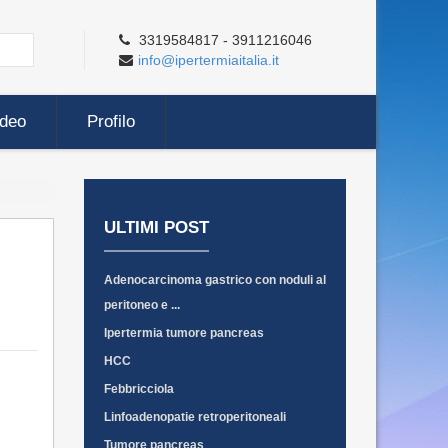
3319584817 - 3911216046
info@ipertermiaitalia.it
ideo
Profilo
ULTIMI POST
Adenocarcinoma gastrico con noduli al
peritoneo e ...
Ipertermia tumore pancreas
HCC
Febbricciola
Linfoadenopatie retroperitoneali
Tumore pancreas