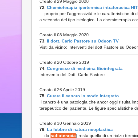
Creato il 29 Maggio 2020
72.
Chemioterapia ipertermica intratoracica H
... proprio per l’aggressività e le caratteristiche d
a seconda del tipo istologico. La chemioterapia c
Creato il 08 Maggio 2020
73.
Il dott. Carlo Pastore su Odeon TV
Visti da vicino: Interventi del dott Pastore su Odeo
Creato il 20 Ottobre 2019
74.
Congresso di medicina Biointegrata
Intervento del Dott. Carlo Pastore
Creato il 26 Aprile 2019
75.
Curare il cancro in modo integrato
Il cancro è una patologia che ancor oggi risulta imp
terapeutico del paziente. Le figure specialistiche de
Creato il 30 Gennaio 2019
76.
La febbre di natura neoplastica
... da
radioterapia
) resta quella di un rialzo termi