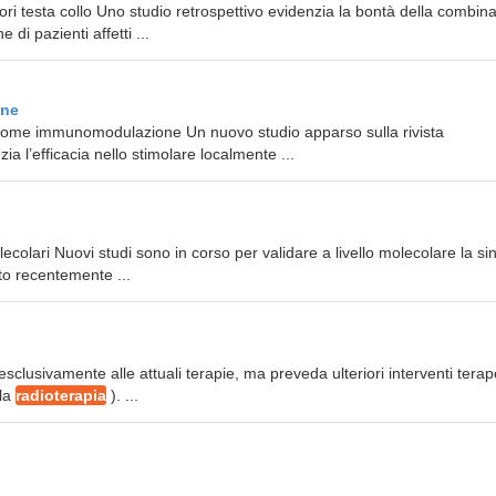
ri testa collo Uno studio retrospettivo evidenzia la bontà della combin
di pazienti affetti ...
one
ome immunomodulazione Un nuovo studio apparso sulla rivista
 l’efficacia nello stimolare localmente ...
ecolari Nuovi studi sono in corso per validare a livello molecolare la si
to recentemente ...
esclusivamente alle attuali terapie, ma preveda ulteriori interventi terap
 la
radioterapia
). ...