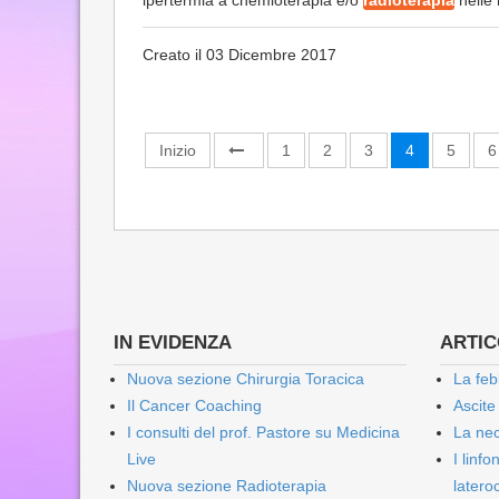
ipertermia a chemioterapia e/o
radioterapia
nelle 
Creato il 03 Dicembre 2017
Inizio
1
2
3
4
5
6
IN EVIDENZA
ARTICO
Nuova sezione Chirurgia Toracica
La feb
Il Cancer Coaching
Ascite
I consulti del prof. Pastore su Medicina
La nec
Live
I linf
Nuova sezione Radioterapia
lateroc