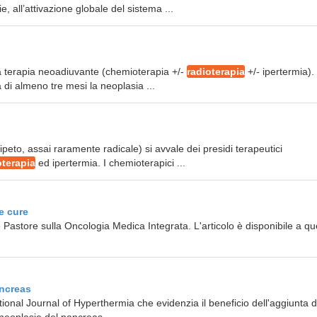
 all’attivazione globale del sistema ...
a terapia neoadiuvante (chemioterapia +/-
radioterapia
+/- ipertermia). 
 di almeno tre mesi la neoplasia ...
ripeto, assai raramente radicale) si avvale dei presidi terapeutici
oterapia
ed ipertermia. I chemioterapici ...
e cure
 Pastore sulla Oncologia Medica Integrata. L'articolo è disponibile a q
ancreas
ational Journal of Hyperthermia che evidenzia il beneficio dell'aggiunta d