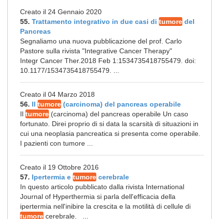
Creato il 24 Gennaio 2020
55.
Trattamento integrativo in due casi di
tumore
del
Pancreas
Segnaliamo una nuova pubblicazione del prof. Carlo
Pastore sulla rivista "Integrative Cancer Therapy"
Integr Cancer Ther.2018 Feb 1:1534735418755479. doi:
10.1177/1534735418755479. ...
Creato il 04 Marzo 2018
56.
Il
tumore
(carcinoma) del pancreas operabile
Il
tumore
(carcinoma) del pancreas operabile Un caso
fortunato. Direi proprio di si data la scarsità di situazioni in
cui una neoplasia pancreatica si presenta come operabile.
I pazienti con tumore ...
Creato il 19 Ottobre 2016
57.
Ipertermia e
tumore
cerebrale
In questo articolo pubblicato dalla rivista International
Journal of Hyperthermia si parla dell'efficacia della
ipertermia nell'inibire la crescita e la motilità di cellule di
tumore
cerebrale. ...