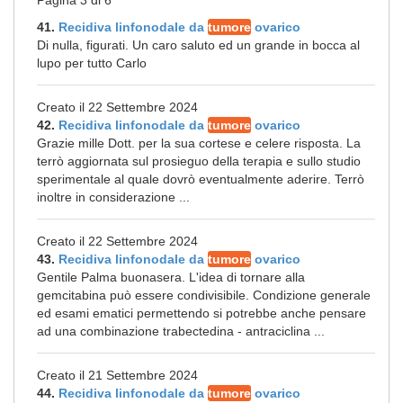
Pagina 3 di 6
41.
Recidiva linfonodale da
tumore
ovarico
Di nulla, figurati. Un caro saluto ed un grande in bocca al
lupo per tutto Carlo
Creato il 22 Settembre 2024
42.
Recidiva linfonodale da
tumore
ovarico
Grazie mille Dott. per la sua cortese e celere risposta. La
terrò aggiornata sul prosieguo della terapia e sullo studio
sperimentale al quale dovrò eventualmente aderire. Terrò
inoltre in considerazione ...
Creato il 22 Settembre 2024
43.
Recidiva linfonodale da
tumore
ovarico
Gentile Palma buonasera. L'idea di tornare alla
gemcitabina può essere condivisibile. Condizione generale
ed esami ematici permettendo si potrebbe anche pensare
ad una combinazione trabectedina - antraciclina ...
Creato il 21 Settembre 2024
44.
Recidiva linfonodale da
tumore
ovarico