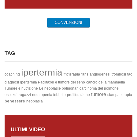
CONVENZIONI
TAG
ipertermia
coaching
fitoterapia
fans
angiogenesi
trombosi
tac
diagnosi
Ipertermia Paclitaxel e tumore del seno
cancro della mammella
Tumore e nutrizione
Le neoplasie polmonari
carcinoma del polmone
tumore
escozul
ragazzi
neutropenia febbrile
proliferazione
stampa terapia
benessere
neoplasia
ULTIMI VIDEO