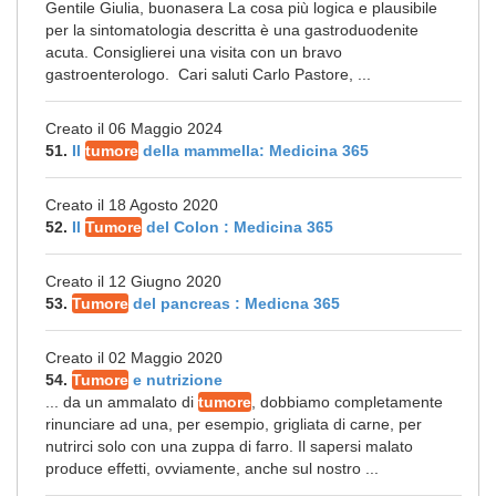
Gentile Giulia, buonasera La cosa più logica e plausibile
per la sintomatologia descritta è una gastroduodenite
acuta. Consiglierei una visita con un bravo
gastroenterologo. Cari saluti Carlo Pastore, ...
Creato il 06 Maggio 2024
51.
Il
tumore
della mammella: Medicina 365
Creato il 18 Agosto 2020
52.
Il
Tumore
del Colon : Medicina 365
Creato il 12 Giugno 2020
53.
Tumore
del pancreas : Medicna 365
Creato il 02 Maggio 2020
54.
Tumore
e nutrizione
... da un ammalato di
tumore
, dobbiamo completamente
rinunciare ad una, per esempio, grigliata di carne, per
nutrirci solo con una zuppa di farro. Il sapersi malato
produce effetti, ovviamente, anche sul nostro ...