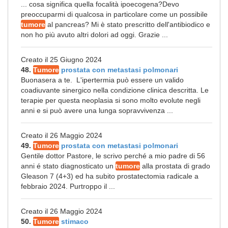
... cosa significa quella focalità ipoecogena?Devo
preoccuparmi di qualcosa in particolare come un possibile
tumore
al pancreas? Mi è stato prescritto dell'antibiodico e
non ho più avuto altri dolori ad oggi. Grazie ...
Creato il 25 Giugno 2024
48.
Tumore
prostata con metastasi polmonari
Buonasera a te. L'ipertermia può essere un valido
coadiuvante sinergico nella condizione clinica descritta. Le
terapie per questa neoplasia si sono molto evolute negli
anni e si può avere una lunga sopravvivenza ...
Creato il 26 Maggio 2024
49.
Tumore
prostata con metastasi polmonari
Gentile dottor Pastore, le scrivo perché a mio padre di 56
anni é stato diagnosticato un
tumore
alla prostata di grado
Gleason 7 (4+3) ed ha subito prostatectomia radicale a
febbraio 2024. Purtroppo il ...
Creato il 26 Maggio 2024
50.
Tumore
stimaco