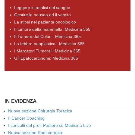
Leggere le analisi del sangue
Gestire la nausea ed il vomito
La stipsi nel paziente oncologico
Il tumore della mammella: Medicina 365
Il Tumore del Colon : Medicina 365
La febbre neoplastica : Medicina 365
I Marcatori Tumorali: Medicina 365
Gli Epatocarcinomi: Medicina 365
IN EVIDENZA
Nuova sezione Chirurgia Toracica
Il Cancer Coaching
I consulti del prof. Pastore su Medicina Live
Nuova sezione Radioterapia