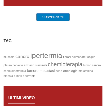
CONVENZIONI
TAG
ipertermia
cancro
muscolo
fibrosi polmonare
fatigue
chemioterapia
pleura
cervello
anziano
staminali
tumori cancro
tumore
metastasi
oncologia
chemioipertermia
pene
melatonina
biopsia
tumori
aberrante
ULTIMI VIDEO