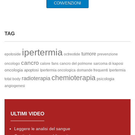
CONVENZIONI
TAG
ipertermia
tumore
epotoside
octreotide
prevenzione
cancro
oncologo
calore
fans
cancro del polmone
sarcoma di kaposi
oncologia
apoptosi
Ipertermia oncologica
domande frequenti
Ipertermia
chemioterapia
radioterapia
psicologia
total body
angiogenesi
ULTIMI VIDEO
Leggere le analisi del sangue