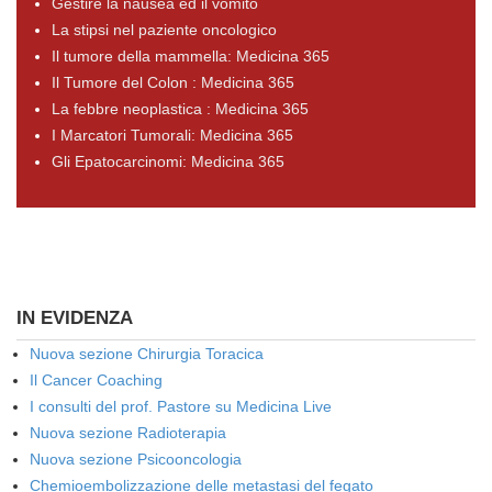
Gestire la nausea ed il vomito
La stipsi nel paziente oncologico
Il tumore della mammella: Medicina 365
Il Tumore del Colon : Medicina 365
La febbre neoplastica : Medicina 365
I Marcatori Tumorali: Medicina 365
Gli Epatocarcinomi: Medicina 365
IN EVIDENZA
Nuova sezione Chirurgia Toracica
Il Cancer Coaching
I consulti del prof. Pastore su Medicina Live
Nuova sezione Radioterapia
Nuova sezione Psicooncologia
Chemioembolizzazione delle metastasi del fegato