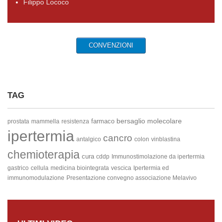
Filippo Lococo
CONVENZIONI
TAG
bersaglio molecolare
farmaco
prostata
mammella
resistenza
ipertermia
cancro
antalgico
colon
vinblastina
chemioterapia
cura
cddp
Immunostimolazione da ipertermia
gastrico
cellula
medicina biointegrata
vescica
Ipertermia ed
immunomodulazione
Presentazione convegno associazione Melavivo