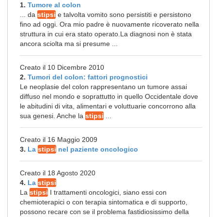
1.
Tumore al colon
... da
stipsi
e talvolta vomito sono persistiti e persistono
fino ad oggi. Ora mio padre è nuovamente ricoverato nella
struttura in cui era stato operato.La diagnosi non è stata
ancora sciolta ma si presume ...
Creato il 10 Dicembre 2010
2.
Tumori del colon: fattori prognostici
Le neoplasie del colon rappresentano un tumore assai
diffuso nel mondo e soprattutto in quello Occidentale dove
le abitudini di vita, alimentari e voluttuarie concorrono alla
sua genesi. Anche la
stipsi
...
Creato il 16 Maggio 2009
3.
La
stipsi
nel paziente oncologico
Creato il 18 Agosto 2020
4.
La
stipsi
La
stipsi
I trattamenti oncologici, siano essi con
chemioterapici o con terapia sintomatica e di supporto,
possono recare con se il problema fastidiosissimo della