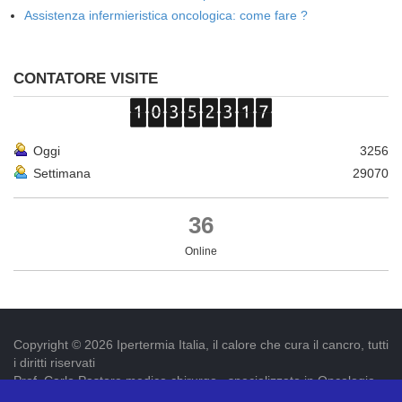
Assistenza infermieristica oncologica: come fare ?
CONTATORE VISITE
Oggi
3256
Settimana
29070
36
Online
Copyright © 2026 Ipertermia Italia, il calore che cura il cancro, tutti
i diritti riservati
Prof. Carlo Pastore medico chirurgo , specializzato in Oncologia.
Iscr. ordine dei medici di Latina num. 3019 p.iva 09052841005