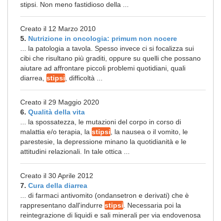
stipsi. Non meno fastidioso della ...
Creato il 12 Marzo 2010
5.
Nutrizione in oncologia: primum non nocere
... la patologia a tavola. Spesso invece ci si focalizza sui
cibi che risultano più graditi, oppure su quelli che possano
aiutare ad affrontare piccoli problemi quotidiani, quali
diarrea,
stipsi
, difficoltà ...
Creato il 29 Maggio 2020
6.
Qualità della vita
... la spossatezza, le mutazioni del corpo in corso di
malattia e/o terapia, la
stipsi
, la nausea o il vomito, le
parestesie, la depressione minano la quotidianità e le
attitudini relazionali. In tale ottica ...
Creato il 30 Aprile 2012
7.
Cura della diarrea
... di farmaci antivomito (ondansetron e derivati) che è
rappresentano dall'indurre
stipsi
. Necessaria poi la
reintegrazione di liquidi e sali minerali per via endovenosa