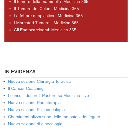
Il tumore della mammella: Medicina 365
Il Tumore del Colon : Medicina 365
La febbre neoplastica : Medicina 365
I Marcatori Tumorali: Medicina 365
Gli Epatocarcinomi: Medicina 365
IN EVIDENZA
Nuova sezione Chirurgia Toracica
Il Cancer Coaching
I consulti del prof. Pastore su Medicina Live
Nuova sezione Radioterapia
Nuova sezione Psicooncologia
Chemioembolizzazione delle metastasi del fegato
Nuova sezione di ginecologia