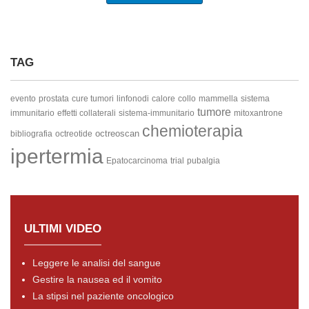
TAG
evento
prostata
cure tumori
linfonodi
calore
collo
mammella
sistema
tumore
immunitario
effetti collaterali
sistema-immunitario
mitoxantrone
chemioterapia
octreoscan
bibliografia
octreotide
ipertermia
Epatocarcinoma
trial
pubalgia
ULTIMI VIDEO
Leggere le analisi del sangue
Gestire la nausea ed il vomito
La stipsi nel paziente oncologico