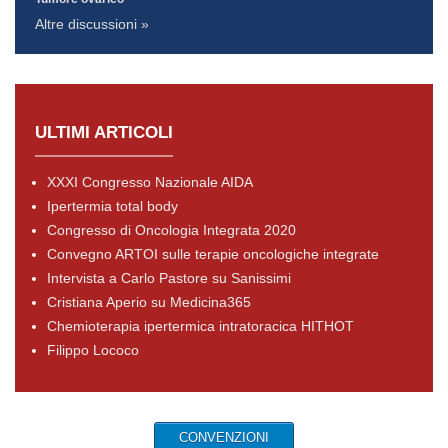
Altre discussioni »
ULTIMI ARTICOLI
XXXI Congresso Nazionale AIDA
Ipertermia total body
Congresso di Oncologia Integrata 2020
Convegno ARTOI sulle terapie oncologiche integrate
Intervista a Carlo Pastore su Sanissimi
Cristiana Aperio su Medicina365
Chemioterapia ipertermica intratoracica HITHOT
Filippo Lococo
CONVENZIONI