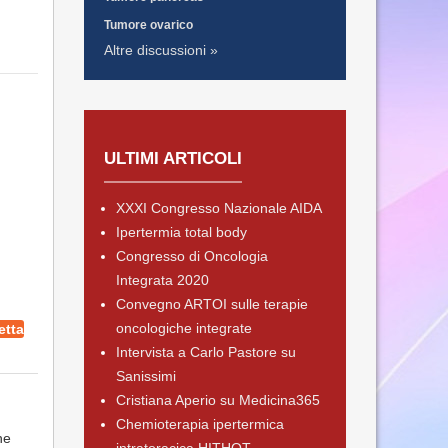
Tumore ovarico
Altre discussioni »
ULTIMI ARTICOLI
XXXI Congresso Nazionale AIDA
Ipertermia total body
Congresso di Oncologia
Integrata 2020
Convegno ARTOI sulle terapie
oncologiche integrate
etta
Intervista a Carlo Pastore su
Sanissimi
Cristiana Aperio su Medicina365
Chemioterapia ipertermica
he