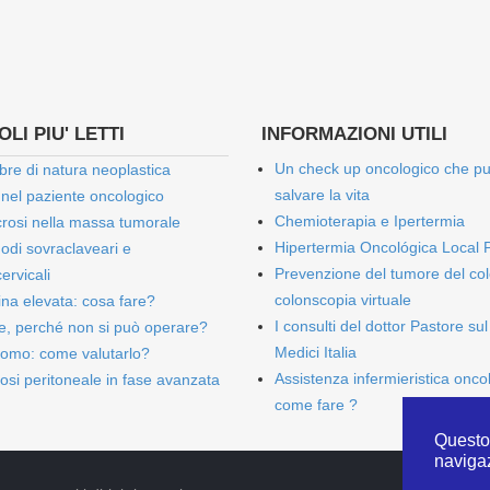
LI PIU' LETTI
INFORMAZIONI UTILI
Un check up oncologico che p
bre di natura neoplastica
salvare la vita
 nel paziente oncologico
Chemioterapia e Ipertermia
rosi nella massa tumorale
Hipertermia Oncológica Local 
onodi sovraclaveari e
Prevenzione del tumore del col
ervicali
colonscopia virtuale
bina elevata: cosa fare?
I consulti del dottor Pastore sul
e, perché non si può operare?
Medici Italia
omo: come valutarlo?
Assistenza infermieristica onco
osi peritoneale in fase avanzata
come fare ?
Questo 
naviga