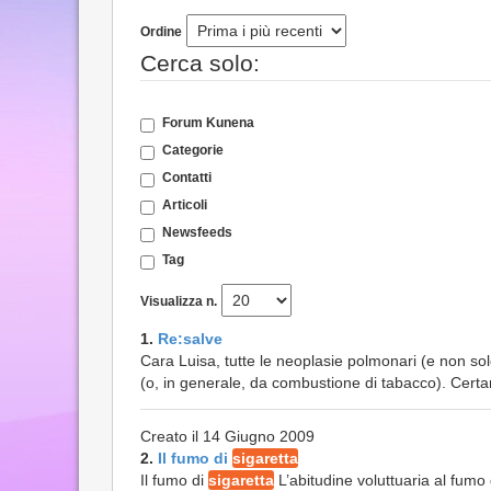
Ordine
Cerca solo:
Forum Kunena
Categorie
Contatti
Articoli
Newsfeeds
Tag
Visualizza n.
1.
Re:salve
Cara Luisa, tutte le neoplasie polmonari (e non so
(o, in generale, da combustione di tabacco). Certa
Creato il 14 Giugno 2009
2.
Il fumo di
sigaretta
Il fumo di
sigaretta
L’abitudine voluttuaria al fumo