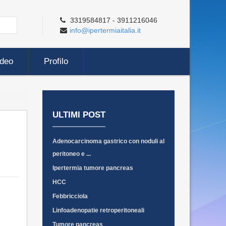
3319584817 - 3911216046
info@ipertermiaitalia.it
ideo
Profilo
ULTIMI POST
Adenocarcinoma gastrico con noduli al
peritoneo e ...
Ipertermia tumore pancreas
HCC
Febbricciola
Linfoadenopatie retroperitoneali
Tumore pancreas