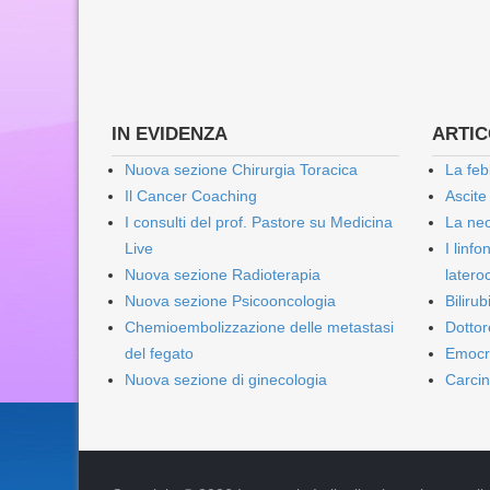
IN EVIDENZA
ARTICO
Nuova sezione Chirurgia Toracica
La feb
Il Cancer Coaching
Ascite
I consulti del prof. Pastore su Medicina
La nec
Live
I linf
Nuova sezione Radioterapia
lateroc
Nuova sezione Psicooncologia
Biliru
Chemioembolizzazione delle metastasi
Dottor
del fegato
Emocr
Nuova sezione di ginecologia
Carcin