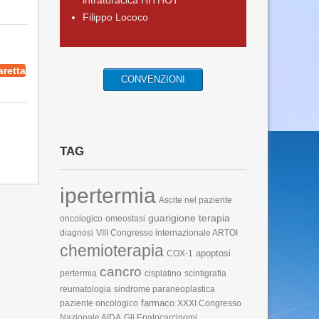
intratoracica HITHOT
Filippo Lococo
aretta
CONVENZIONI
TAG
ipertermia
Ascite nel paziente
guarigione
terapia
oncologico
omeostasi
diagnosi
VIII Congresso internazionale ARTOI
chemioterapia
apoptosi
COX-1
cancro
pertermia
cisplatino
scintigrafia
reumatologia
sindrome paraneoplastica
farmaco
paziente oncologico
XXXI Congresso
Nazionale AIDA
Gli Epatocarcinomi