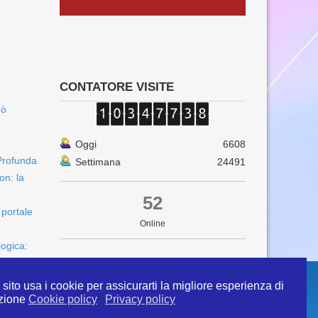
CONTATORE VISITE
uò
Oggi
6608
Profunda
Settimana
24491
on: la
52
 portale
Online
logica:
sito usa i cookie per assicurarti la migliore esperienza di
zione
Cookie policy
Privacy policy