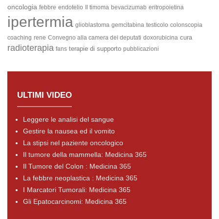
oncologia
febbre
endotelio
Il timoma
bevacizumab
eritropoietina
ipertermia
glioblastoma
gemcitabina
testicolo
colonscopia
cura
coaching
rene
Convegno alla camera dei deputati
doxorubicina
radioterapia
terapie di supporto
fans
pubblicazioni
ULTIMI VIDEO
Leggere le analisi del sangue
Gestire la nausea ed il vomito
La stipsi nel paziente oncologico
Il tumore della mammella: Medicina 365
Il Tumore del Colon : Medicina 365
La febbre neoplastica : Medicina 365
I Marcatori Tumorali: Medicina 365
Gli Epatocarcinomi: Medicina 365