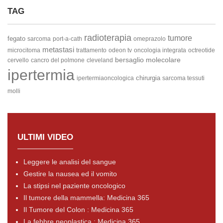
TAG
radioterapia
tumore
fegato
sarcoma
port-a-cath
omeprazolo
metastasi
microcitoma
trattamento
odeon tv
oncologia integrata
octreotide
bersaglio molecolare
cervello
cancro del polmone
cleveland
ipertermia
chirurgia
ipertermiaoncologica
sarcoma tessuti
molli
ULTIMI VIDEO
Leggere le analisi del sangue
Gestire la nausea ed il vomito
La stipsi nel paziente oncologico
Il tumore della mammella: Medicina 365
Il Tumore del Colon : Medicina 365
La febbre neoplastica : Medicina 365