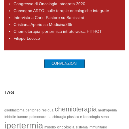
Congresso di Oncologia Integrata 2020
Convegno ARTOI sulle terapie oncologiche integrate
Intervista a Carlo Pastore su Sanissimi
Cristiana Aperio su Medicina365
Chemioterapia ipertermica intratoracica HITHOT
Filippo Lococo
CONVENZIONI
TAG
chemioterapia
glioblastoma
peritoneo
residua
neutropenia
febbrile
tumore-polmonare
La chirurgia plastica e l'oncologia
seno
ipertermia
oncologia
midollo
sistema immunitario