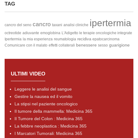
TAG
ipertermia
cancro
cancro del seno
taxani
analisi cliniche
octreotide
adiuvante
emoglobina
L'Adigetto
le terapie oncologiche integrate
recidiva
Ipertermia
la mia esperienza
reumatologia
epatocarcinoma
benessere
guarigione
Comunicare con il malato
effetti collaterali
sesso
ULTIMI VIDEO
Leggere le analisi del sangue
Gestire la nausea ed il vomito
La stipsi nel paziente oncologico
Il tumore della mammella: Medicina 365
Il Tumore del Colon : Medicina 365
La febbre neoplastica : Medicina 365
I Marcatori Tumorali: Medicina 365